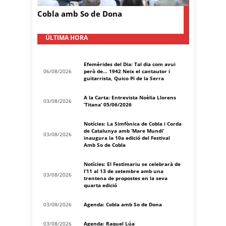
Cobla amb So de Dona
ÚLTIMA HORA
Efemèrides del Dia: Tal dia com avui
06/08/2026
però de… 1942 Neix el cantautor i
guitarrista, Quico Pi de la Serra
A la Carta: Entrevista Noèlia Llorens
03/08/2026
‘Titana’ 05/06/2026
Notícies: La Simfònica de Cobla i Corda
de Catalunya amb ‘Mare Mundi’
03/08/2026
inaugura la 10a edició del Festival
Amb So de Cobla
Notícies: El Festimariu se celebrarà de
l’11 al 13 de setembre amb una
03/08/2026
trentena de propostes en la seva
quarta edició
03/08/2026
Agenda: Cobla amb So de Dona
03/08/2026
Agenda: Raquel Lúa