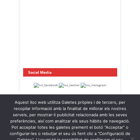
Social Media
Aquest lloc web utilitza Galetes pròpies i de tercers, per
recopilar informació amb la finalitat de millorar els nostres
serveis, per mostrar-li publicitat relacionada amb les seves
preferències, així com analitzar els seus hàbits de navegació.
Pot acceptar totes les galetes prement el botó “Acceptar” o
OnaCat.Ràdio -- Powered by OnaCat.Ràdio
configurar-les o rebutjar el seu ús fent clic a “Configuració de
Galetes”. L'usuari té la possibilitat de configurar el seu