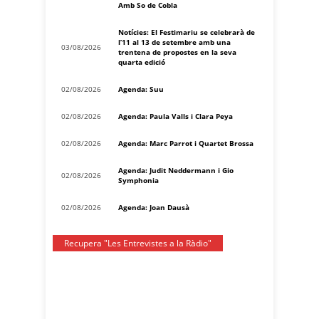
Amb So de Cobla
Notícies: El Festimariu se celebrarà de
l’11 al 13 de setembre amb una
03/08/2026
trentena de propostes en la seva
quarta edició
02/08/2026
Agenda: Suu
02/08/2026
Agenda: Paula Valls i Clara Peya
02/08/2026
Agenda: Marc Parrot i Quartet Brossa
Agenda: Judit Neddermann i Gio
02/08/2026
Symphonia
02/08/2026
Agenda: Joan Dausà
Recupera "Les Entrevistes a la Ràdio"