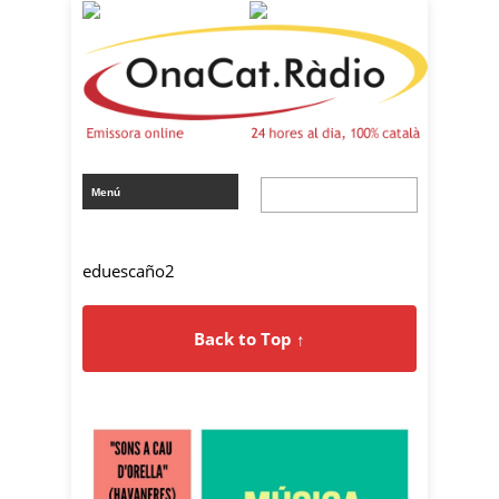
eduescaño2
Back to Top ↑