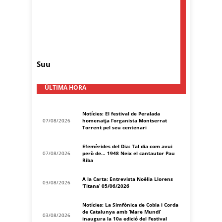
Suu
ÚLTIMA HORA
Notícies: El festival de Peralada
07/08/2026
homenatja l’organista Montserrat
Torrent pel seu centenari
Efemèrides del Dia: Tal dia com avui
07/08/2026
però de… 1948 Neix el cantautor Pau
Riba
A la Carta: Entrevista Noèlia Llorens
03/08/2026
‘Titana’ 05/06/2026
Notícies: La Simfònica de Cobla i Corda
de Catalunya amb ‘Mare Mundi’
03/08/2026
inaugura la 10a edició del Festival