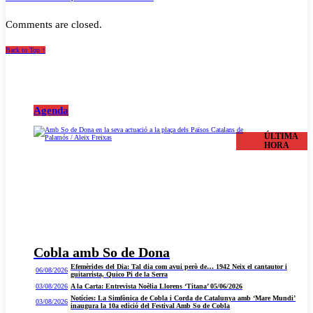
Comments are closed.
Back to Top ↑
Agenda
ÚLTIMA
HORA
Cobla amb So de Dona
Efemèrides del Dia: Tal dia com avui però de… 1942 Neix el cantautor i
06/08/2026
guitarrista, Quico Pi de la Serra
03/08/2026
A la Carta: Entrevista Noèlia Llorens ‘Titana’ 05/06/2026
Notícies: La Simfònica de Cobla i Corda de Catalunya amb ‘Mare Mundi’
03/08/2026
inaugura la 10a edició del Festival Amb So de Cobla