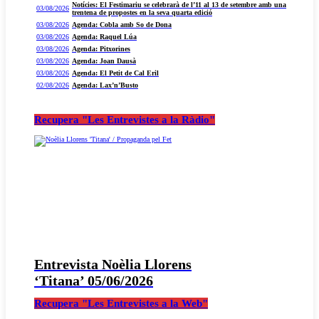
Notícies: El Festimariu se celebrarà de l’11 al 13 de setembre amb una
03/08/2026
trentena de propostes en la seva quarta edició
03/08/2026
Agenda: Cobla amb So de Dona
03/08/2026
Agenda: Raquel Lúa
03/08/2026
Agenda: Pitxorines
03/08/2026
Agenda: Joan Dausà
03/08/2026
Agenda: El Petit de Cal Eril
02/08/2026
Agenda: Lax’n’Busto
Recupera "Les Entrevistes a la Ràdio"
Entrevista Noèlia Llorens
‘Titana’ 05/06/2026
Recupera "Les Entrevistes a la Web"