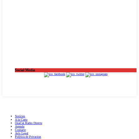
Social Media
OnaCat.Ràdio -- Powered by OnaCat.Ràdio
Notícies
A la Carta
OnaCat.Ràdio Directe
Agenda
Contacte
Avís Legal
Política de Privacitat