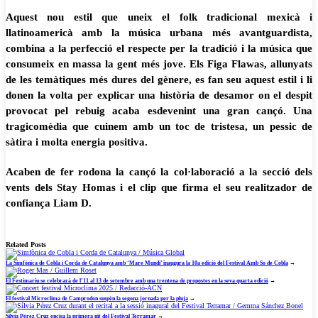
Aquest nou estil que uneix el folk tradicional mexicà i
llatinoamericà amb la música urbana més avantguardista,
combina a la perfecció el respecte per la tradició i la música que
consumeix en massa la gent més jove. Els Figa Flawas, allunyats
de les temàtiques més dures del gènere, es fan seu aquest estil i li
donen la volta per explicar una història de desamor on el despit
provocat pel rebuig acaba esdevenint una gran cançó. Una
tragicomèdia que cuinem amb un toc de tristesa, un pessic de
sàtira i molta energia positiva.
Acaben de fer rodona la cançó la col·laboració a la secció dels
vents dels Stay Homas i el clip que firma el seu realitzador de
confiança Liam D.
Related Posts
La Simfònica de Cobla i Corda de Catalunya amb ‘Mare Mundi’ inaugura la 10a edició del Festival Amb So de Cobla
→
El Festimariu se celebrarà de l’11 al 13 de setembre amb una trentena de propostes en la seva quarta edició
→
El festival Microclima de Camprodon suspèn la segona jornada per la pluja
→
Sílvia Pérez Cruz encisa la primera nit del Festival Terramar
→