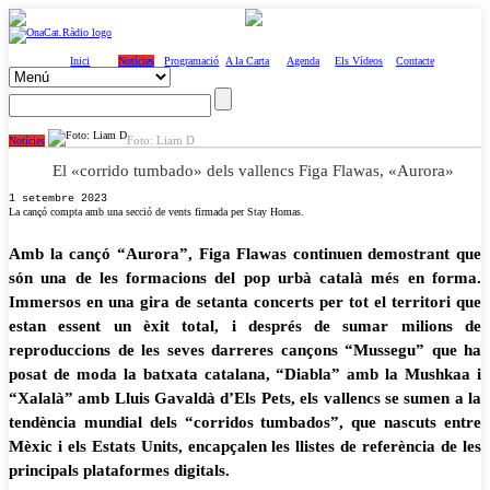
Inici
Notícies
Programació
A la Carta
Agenda
Els Vídeos
Contacte
Foto: Liam D
Notícies
El «corrido tumbado» dels vallencs Figa Flawas, «Aurora»
1 setembre 2023
La cançó compta amb una secció de vents firmada per Stay Homas.
Amb la cançó “Aurora”, Figa Flawas continuen demostrant que
són una de les formacions del pop urbà català més en forma.
Immersos en una gira de setanta concerts per tot el territori que
estan essent un èxit total, i després de sumar milions de
reproduccions de les seves darreres cançons “Mussegu” que ha
posat de moda la batxata catalana, “Diabla” amb la Mushkaa i
“Xalalà” amb Lluis Gavaldà d’Els Pets, els vallencs se sumen a la
tendència mundial dels “corridos tumbados”, que nascuts entre
Mèxic i els Estats Units, encapçalen les llistes de referència de les
principals plataformes digitals.