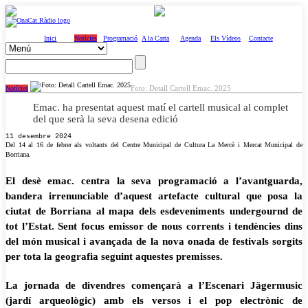
Inici
Notícies
Programació
A la Carta
Agenda
Els Vídeos
Contacte
Foto: Detall Cartell Emac. 2025
Notícies
Emac. ha presentat aquest matí el cartell musical al complet
del que serà la seva desena edició
11 desembre 2024
Del 14 al 16 de febrer als voltants del Centre Municipal de Cultura La Mercè i Mercat Municipal de
Borriana.
El desè emac. centra la seva programació a l’avantguarda,
bandera irrenunciable d’aquest artefacte cultural que posa la
ciutat de Borriana al mapa dels esdeveniments undergournd de
tot l’Estat. Sent focus emissor de nous corrents i tendències dins
del món musical i avançada de la nova onada de festivals sorgits
per tota la geografia seguint aquestes premisses.
La jornada de divendres començarà a l’Escenari Jägermusic
(jardí arqueològic) amb els versos i el pop electrònic de