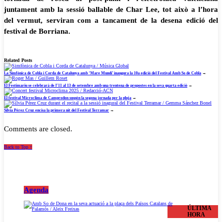
juntament amb la sessió ballable de Char Lee, tot això a l’hora
del vermut, serviran com a tancament de la desena edició del
festival de Borriana.
Related Posts
La Simfònica de Cobla i Corda de Catalunya amb ‘Mare Mundi’ inaugura la 10a edició del Festival Amb So de Cobla
→
El Festimariu se celebrarà de l’11 al 13 de setembre amb una trentena de propostes en la seva quarta edició
→
El festival Microclima de Camprodon suspèn la segona jornada per la pluja
→
Sílvia Pérez Cruz encisa la primera nit del Festival Terramar
→
Comments are closed.
Back to Top ↑
Agenda
ÚLTIMA
HORA