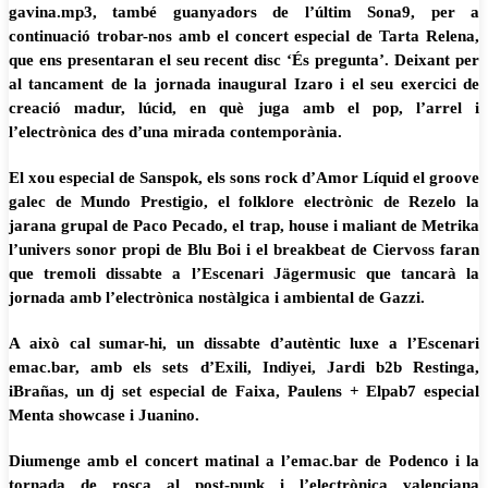
gavina.mp3, també guanyadors de l’últim Sona9, per a
continuació trobar-nos amb el concert especial de Tarta Relena,
que ens presentaran el seu recent disc ‘És pregunta’. Deixant per
al tancament de la jornada inaugural Izaro i el seu exercici de
creació madur, lúcid, en què juga amb el pop, l’arrel i
l’electrònica des d’una mirada contemporània.
El xou especial de Sanspok, els sons rock d’Amor Líquid el groove
galec de Mundo Prestigio, el folklore electrònic de Rezelo la
jarana grupal de Paco Pecado, el trap, house i maliant de Metrika
l’univers sonor propi de Blu Boi i el breakbeat de Ciervoss faran
que tremoli dissabte a l’Escenari Jägermusic que tancarà la
jornada amb l’electrònica nostàlgica i ambiental de Gazzi.
A això cal sumar-hi, un dissabte d’autèntic luxe a l’Escenari
emac.bar, amb els sets d’Exili, Indiyei, Jardi b2b Restinga,
iBrañas, un dj set especial de Faixa, Paulens + Elpab7 especial
Menta showcase i Juanino.
Diumenge amb el concert matinal a l’emac.bar de Podenco i la
tornada de rosca al post-punk i l’electrònica valenciana