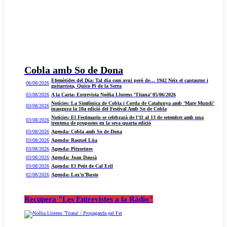
Cobla amb So de Dona
Efemèrides del Dia: Tal dia com avui però de… 1942 Neix el cantautor i
06/08/2026
guitarrista, Quico Pi de la Serra
03/08/2026
A la Carta: Entrevista Noèlia Llorens ‘Titana’ 05/06/2026
Notícies: La Simfònica de Cobla i Corda de Catalunya amb ‘Mare Mundi’
03/08/2026
inaugura la 10a edició del Festival Amb So de Cobla
Notícies: El Festimariu se celebrarà de l’11 al 13 de setembre amb una
03/08/2026
trentena de propostes en la seva quarta edició
03/08/2026
Agenda: Cobla amb So de Dona
03/08/2026
Agenda: Raquel Lúa
03/08/2026
Agenda: Pitxorines
03/08/2026
Agenda: Joan Dausà
03/08/2026
Agenda: El Petit de Cal Eril
02/08/2026
Agenda: Lax’n’Busto
Recupera "Les Entrevistes a la Ràdio"