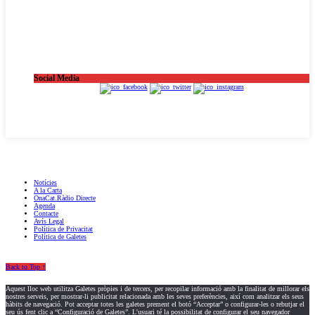
Social Media
OnaCat.Ràdio -- Powered by OnaCat.Ràdio
Notícies
A la Carta
OnaCat.Ràdio Directe
Agenda
Contacte
Avís Legal
Política de Privacitat
Política de Galetes
Back to Top ↑
Aquest lloc web utilitza Galetes pròpies i de tercers, per recopilar informació amb la finalitat de millorar els
nostres serveis, per mostrar-li publicitat relacionada amb les seves preferències, així com analitzar els seus
hàbits de navegació. Pot acceptar totes les galetes prement el botó “Acceptar” o configurar-les o rebutjar el
seu ús fent clic a “Configuració de Galetes”. L'usuari té la possibilitat de configurar el seu navegador