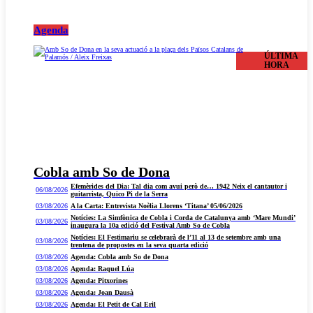
Agenda
ÚLTIMA
HORA
Cobla amb So de Dona
Efemèrides del Dia: Tal dia com avui però de… 1942 Neix el cantautor i
06/08/2026
guitarrista, Quico Pi de la Serra
03/08/2026
A la Carta: Entrevista Noèlia Llorens ‘Titana’ 05/06/2026
Notícies: La Simfònica de Cobla i Corda de Catalunya amb ‘Mare Mundi’
03/08/2026
inaugura la 10a edició del Festival Amb So de Cobla
Notícies: El Festimariu se celebrarà de l’11 al 13 de setembre amb una
03/08/2026
trentena de propostes en la seva quarta edició
03/08/2026
Agenda: Cobla amb So de Dona
03/08/2026
Agenda: Raquel Lúa
03/08/2026
Agenda: Pitxorines
03/08/2026
Agenda: Joan Dausà
03/08/2026
Agenda: El Petit de Cal Eril