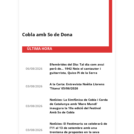
Cobla amb So de Dona
ÚLTIMA HORA
Efemèrides del Dia: Tal dia com avui
06/08/2026
però de… 1942 Neix el cantautor i
guitarrista, Quico Pi de la Serra
A la Carta: Entrevista Noèlia Llorens
03/08/2026
‘Titana’ 05/06/2026
Notícies: La Simfònica de Cobla i Corda
de Catalunya amb ‘Mare Mundi’
03/08/2026
inaugura la 10a edició del Festival
Amb So de Cobla
Notícies: El Festimariu se celebrarà de
l’11 al 13 de setembre amb una
03/08/2026
trentena de propostes en la seva