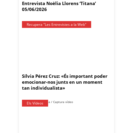
Entrevista Noèlia Llorens ‘Titana’
05/06/2026
Recupera "Les Entrevistes a la Web"
Sílvia Pérez Cruz: «És important poder
emocionar-nos junts en un moment
tan individualista»
Els Vídeos