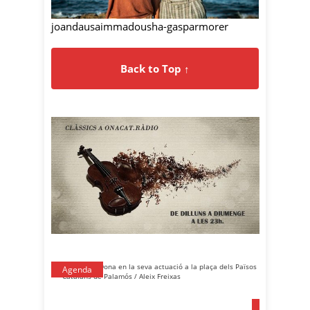
joandausaimmadousha-gasparmorer
Back to Top ↑
Agenda