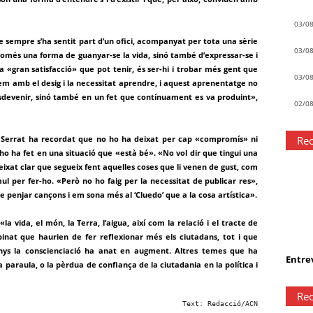
03/0
e sempre s’ha sentit part d’un ofici, acompanyat per tota una sèrie
03/0
 només una forma de guanyar-se la vida, sinó també d’expressar-se i
a «gran satisfacció» que pot tenir, és ser-hi i trobar més gent que
03/0
xem amb el desig i la necessitat aprendre, i aquest aprenentatge no
esdevenir, sinó també en un fet que contínuament es va produint»,
02/0
s, Serrat ha recordat que no ho ha deixat per cap «compromís» ni
Rec
o ha fet en una situació que «està bé». «No vol dir que tingui una
a deixat clar que segueix fent aquelles coses que li venen de gust, com
ul per fer-ho. «Però no ho faig per la necessitat de publicar res»,
e penjar cançons i em sona més al ‘Cluedo’ que a la cosa artística».
 vida, el món, la Terra, l’aigua, així com la relació i el tracte de
inat que haurien de fer reflexionar més els ciutadans, tot i que
ys la conscienciació ha anat en augment. Altres temes que ha
Entrev
 paraula, o la pèrdua de confiança de la ciutadania en la política i
Rec
Text: Redacció/ACN