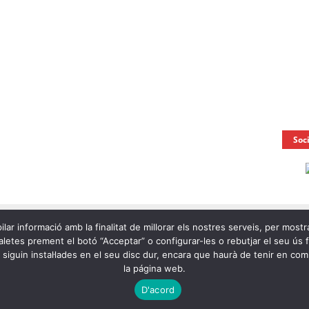
Soc
ilar informació amb la finalitat de millorar els nostres serveis, per mostr
letes prement el botó “Acceptar” o configurar-les o rebutjar el seu ús fen
e siguin instal·lades en el seu disc dur, encara que haurà de tenir en c
la página web.
Ràdio
D'acord
Notícies
A la Carta
OnaCat.Ràdio Directe
Agenda
Contacte
Avís L