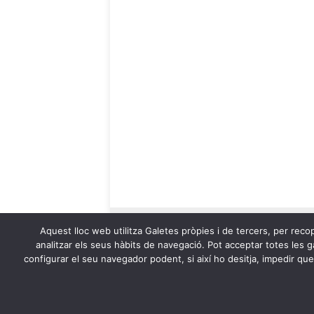
Aquest lloc web utilitza Galetes pròpies i de tercers, per recop
analitzar els seus hàbits de navegació. Pot acceptar totes les ga
configurar el seu navegador podent, si així ho desitja, impedir qu
OnaCat.Ràdio -- Powered by OnaCat.