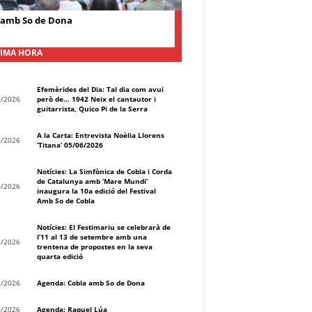
 amb So de Dona
IMA HORA
Efemèrides del Dia: Tal dia com avui
8/2026
però de… 1942 Neix el cantautor i
guitarrista, Quico Pi de la Serra
A la Carta: Entrevista Noèlia Llorens
8/2026
‘Titana’ 05/06/2026
Notícies: La Simfònica de Cobla i Corda
de Catalunya amb ‘Mare Mundi’
8/2026
inaugura la 10a edició del Festival
Amb So de Cobla
Notícies: El Festimariu se celebrarà de
l’11 al 13 de setembre amb una
8/2026
trentena de propostes en la seva
quarta edició
8/2026
Agenda: Cobla amb So de Dona
8/2026
Agenda: Raquel Lúa