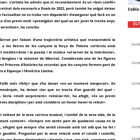
rpresa». L’artista ha admès que el reconeixement és un «bon colofó»
 retirat dels escenaris a finals de 2022, però també ha volgut deixar
Cobla
 l’actualitat no es troba «en disposició» d’assegurar què farà en un
a d’un premi molt «prestigiós» del qual va ser jurat fa trenta anys.
ÚLT
serenitat», ha conclòs.
errat per l’abast d’una trajectòria artística que transcendeix la
06/0
 a les lletres de les cançons la força de l’himne col·lectiu amb
l mediterrània i la poesia i la música «al servei de la tolerància»,
i llengües i la voluntat de llibertat. Considerada una de les figures
03/0
i Princesa d’Astúries ha recordat que les cançons formen part de
 a Espanya i l’Amèrica Llatina.
d’allò més «feliç» que s’ha donat «en un moment inesperat». En
03/0
monàrquic, ha deixat clar que es tracta d’un guardó del qual –
. Seria «molt sorprenent» reiniciar-hi», ha afegit, «és un premi
es disciplines i per això considero un honor haver-lo rebut».
03/0
 al voltant de la seva carrera musical, i també de la seva vida, de la
stant content». «Sempre em sento part de qualsevol causa en la
at, afegint que sempre s’ha sentit còmode amb tot allò que ha fet i
03/0
r gaudint. Preguntat per la seva relació amb el català i castellà,
03/0
ón una forma d’entendre’s i d’existir i que, per això, conviuen amb