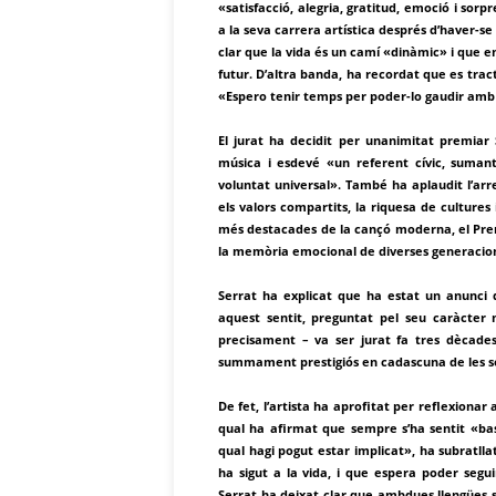
«satisfacció, alegria, gratitud, emoció i so
a la seva carrera artística després d’haver-se
clar que la vida és un camí «dinàmic» i que en
futur. D’altra banda, ha recordat que es tract
«Espero tenir temps per poder-lo gaudir amb 
El jurat ha decidit per unanimitat premiar S
música i esdevé «un referent cívic, sumant
voluntat universal». També ha aplaudit l’arre
els valors compartits, la riquesa de cultures 
més destacades de la cançó moderna, el Prem
la memòria emocional de diverses generacions
Serrat ha explicat que ha estat un anunci 
aquest sentit, preguntat pel seu caràcter 
precisament – va ser jurat fa tres dècades
summament prestigiós en cadascuna de les sev
De fet, l’artista ha aprofitat per reflexionar
qual ha afirmat que sempre s’ha sentit «ba
qual hagi pogut estar implicat», ha subratll
ha sigut a la vida, i que espera poder segui
Serrat ha deixat clar que ambdues llengües s