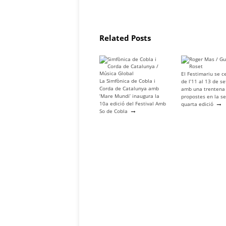
Related Posts
El Festimariu se c
La Simfònica de Cobla i
de l’11 al 13 de s
Corda de Catalunya amb
amb una trentena
‘Mare Mundi’ inaugura la
propostes en la s
→
10a edició del Festival Amb
quarta edició
→
So de Cobla