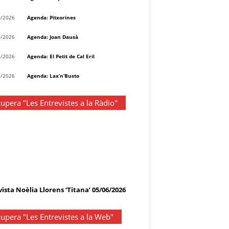
8/2026
Agenda: Pitxorines
8/2026
Agenda: Joan Dausà
8/2026
Agenda: El Petit de Cal Eril
8/2026
Agenda: Lax’n’Busto
upera "Les Entrevistes a la Ràdio"
ista Noèlia Llorens ‘Titana’ 05/06/2026
upera "Les Entrevistes a la Web"