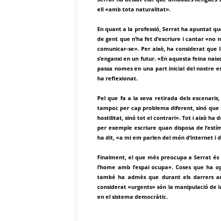
ell «amb tota naturalitat».
En quant a la professió, Serrat ha apuntat qu
de gent que n’ha fet d’escriure i cantar «no
comunicar-se». Per això, ha considerat que l
s’enganxi en un futur. «En aquesta feina nai
passa nomes en una part inicial del nostre 
ha reflexionat.
Pel que fa a la seva retirada dels escenari
tampoc per cap problema diferent, sinó que h
hostilitat, sinó tot el contrari». Tot i això h
per exemple escriure quan disposa de l’estím
ha dit, «a mi em parlen del món d’internet i d
Finalment, el que més preocupa a Serrat és «la
l’home amb l’espai ocupa». Coses que ha op
també ha admès que durant els darrers an
considerat «urgents» són la manipulació de la
en el sistema democràtic.