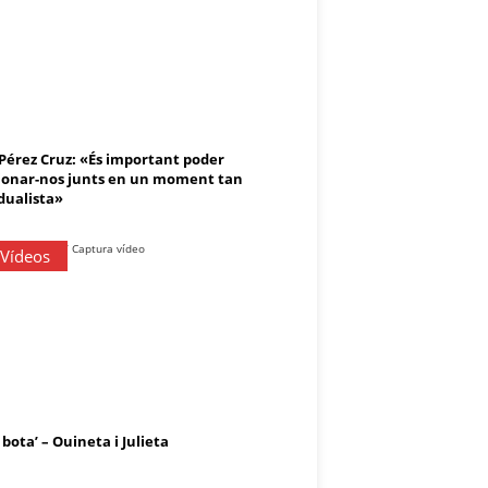
 Pérez Cruz: «És important poder
onar-nos junts en un moment tan
dualista»
 Vídeos
 bota’ – Ouineta i Julieta