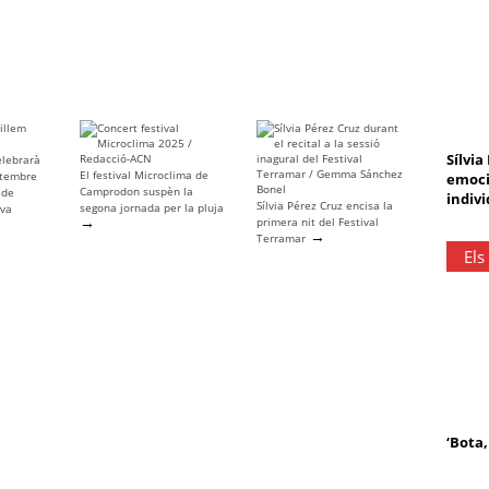
Sílvia
elebrarà
El festival Microclima de
etembre
emoci
Camprodon suspèn la
 de
indivi
Sílvia Pérez Cruz encisa la
segona jornada per la pluja
eva
→
primera nit del Festival
→
Terramar
Els
‘Bota,