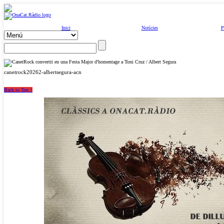
Inici
Notícies
P
canetrock20262-albertsegura-acn
Back to Top ↑