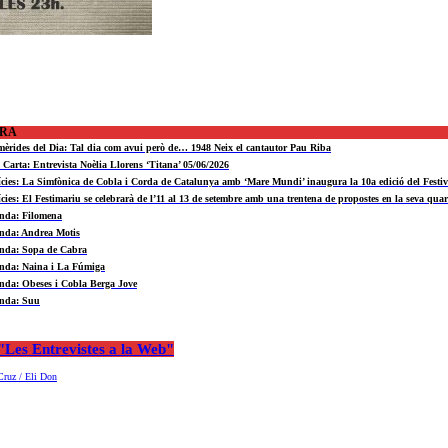
ORA
mèrides del Dia: Tal dia com avui però de… 1948 Neix el cantautor Pau Riba
a Carta: Entrevista Noèlia Llorens ‘Titana’ 05/06/2026
ícies: La Simfònica de Cobla i Corda de Catalunya amb ‘Mare Mundi’ inaugura la 10a edició del Fest
ícies: El Festimariu se celebrarà de l’11 al 13 de setembre amb una trentena de propostes en la seva quar
nda: Filomena
nda: Andrea Motis
nda: Sopa de Cabra
nda: Naina i La Fúmiga
nda: Obeses i Cobla Berga Jove
nda: Suu
Les Entrevistes a la Web"