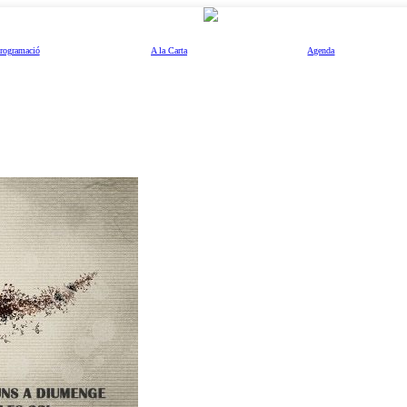
rogramació
A la Carta
Agenda