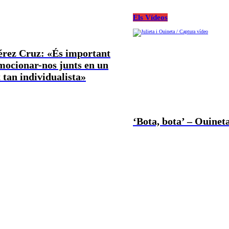
Els Vídeos
Pérez Cruz: «És important
mocionar-nos junts en un
tan individualista»
‘Bota, bota’ – Ouineta