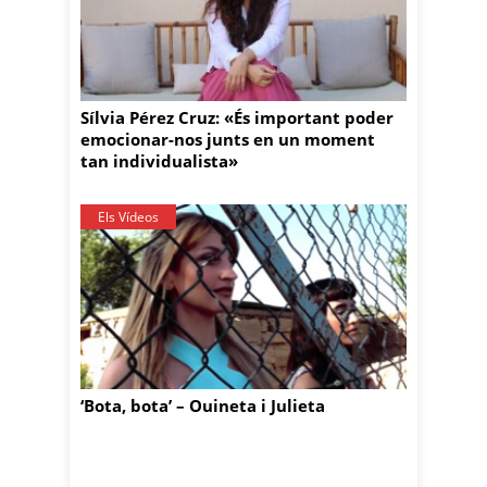
Sílvia Pérez Cruz: «És important poder
emocionar-nos junts en un moment
tan individualista»
Els Vídeos
‘Bota, bota’ – Ouineta i Julieta