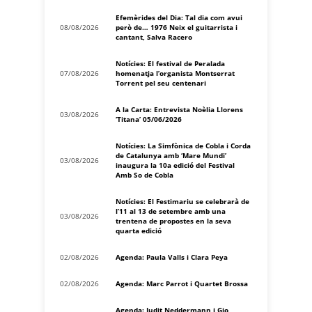
Efemèrides del Dia: Tal dia com avui
08/08/2026
però de… 1976 Neix el guitarrista i
cantant, Salva Racero
Notícies: El festival de Peralada
07/08/2026
homenatja l’organista Montserrat
Torrent pel seu centenari
A la Carta: Entrevista Noèlia Llorens
03/08/2026
‘Titana’ 05/06/2026
Notícies: La Simfònica de Cobla i Corda
de Catalunya amb ‘Mare Mundi’
03/08/2026
inaugura la 10a edició del Festival
Amb So de Cobla
Notícies: El Festimariu se celebrarà de
l’11 al 13 de setembre amb una
03/08/2026
trentena de propostes en la seva
quarta edició
02/08/2026
Agenda: Paula Valls i Clara Peya
02/08/2026
Agenda: Marc Parrot i Quartet Brossa
Agenda: Judit Neddermann i Gio