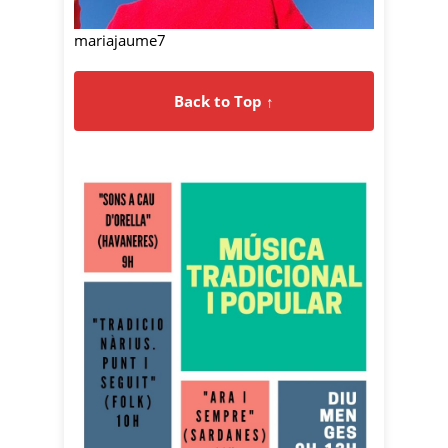
mariajaume7
Back to Top ↑