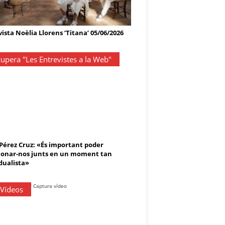
ista Noèlia Llorens ‘Titana’ 05/06/2026
upera "Les Entrevistes a la Web"
 Pérez Cruz: «És important poder
onar-nos junts en un moment tan
dualista»
 Vídeos