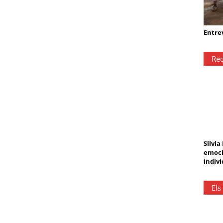
Entrev
Rec
Sílvia
emoci
indivi
Els