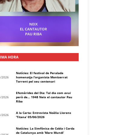
IMA HORA
Notícies: El festival de Peralada
8/2026
homenatja l’organista Montserrat
Torrent pel seu centenari
Efemèrides del Dia: Tal dia com avui
8/2026
però de… 1948 Neix el cantautor Pau
Riba
A la Carta: Entrevista Noèlia Llorens
8/2026
‘Titana’ 05/06/2026
Notícies: La Simfònica de Cobla i Corda
de Catalunya amb ‘Mare Mundi’
8/2026