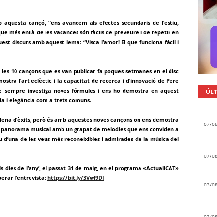
b aquesta cançó, “ens avancem als efectes secundaris de l’estiu,
ue més enllà de les vacances són fàcils de preveure i de repetir en
aquest discurs amb aquest lema: “Visca l’amor! El que funciona fàcil i
s 10 cançons que es van publicar fa poques setmanes en el disc
emostra l’art eclèctic i la capacitat de recerca i d’innovació de Pere
ue sempre investiga noves fórmules i ens ho demostra en aquest
ÚLT
a i elegància com a trets comuns.
 plena d’èxits, però és amb aquestes noves cançons on ens demostra
07/0
 el panorama musical amb un grapat de melodies que ens conviden a
tiu d’una de les veus més reconeixibles i admirades de la música del
07/0
ls dies de l’any’, el passat 31 de maig, en el programa «ActualiCAT»
erar l’entrevista:
https://bit.ly/3Vwl9DI
03/0
03/0