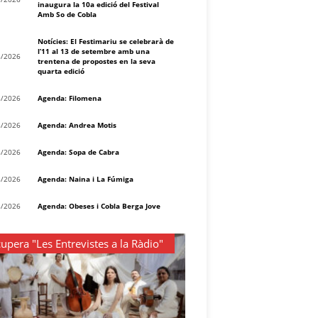
inaugura la 10a edició del Festival
Amb So de Cobla
Notícies: El Festimariu se celebrarà de
l’11 al 13 de setembre amb una
8/2026
trentena de propostes en la seva
quarta edició
8/2026
Agenda: Filomena
8/2026
Agenda: Andrea Motis
8/2026
Agenda: Sopa de Cabra
8/2026
Agenda: Naina i La Fúmiga
8/2026
Agenda: Obeses i Cobla Berga Jove
upera "Les Entrevistes a la Ràdio"