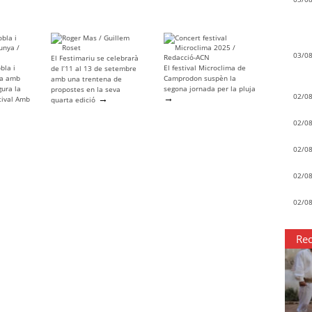
03/0
El Festimariu se celebrarà
bla i
El festival Microclima de
de l’11 al 13 de setembre
ya amb
Camprodon suspèn la
amb una trentena de
gura la
segona jornada per la pluja
propostes en la seva
→
02/0
→
tival Amb
quarta edició
02/0
02/0
02/0
02/0
Rec