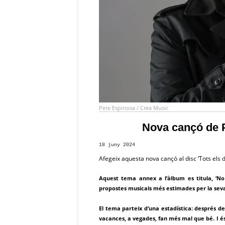
Pere Espinosa / Crea Music
Nova cançó de P
18 juny 2024
Afegeix aquesta nova cançó al disc ‘Tots els d
Aquest tema annex a l’àlbum es titula, ‘No 
propostes musicals més estimades per la seva
El tema parteix d’una estadística: després de 
vacances, a vegades, fan més mal que bé. I és