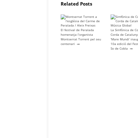
Related Posts
El festival de Peralada
La Simfònica de Co
homenatja l’organista
Corda de Catalun
Montserrat Torrent pel seu
‘Mare Mundi’ inau
→
centenari
10a edició del Fes
→
So de Cobla