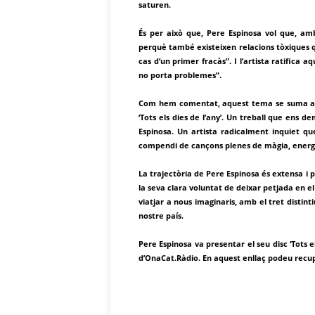
saturen.
És per això que, Pere Espinosa vol que, am
perquè també existeixen relacions tòxiques q
cas d’un primer fracàs”. I l’artista ratifica 
no porta problemes”.
Com hem comentat, aquest tema se suma a le
‘Tots els dies de l’any’. Un treball que ens d
Espinosa. Un artista radicalment inquiet q
compendi de cançons plenes de màgia, energi
La trajectòria de Pere Espinosa és extensa i
la seva clara voluntat de deixar petjada en
viatjar a nous imaginaris, amb el tret distin
nostre país.
Pere Espinosa va presentar el seu disc ‘Tots e
d’OnaCat.Ràdio. En aquest enllaç podeu recup