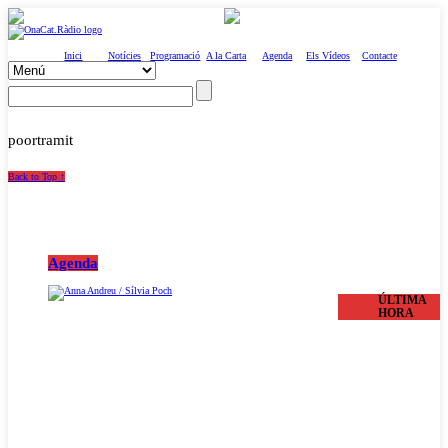
Inici
Notícies
Programació
A la Carta
Agenda
Els Vídeos
Contacte
poortramit
Back to Top ↑
Agenda
ÚLTIMA
HORA