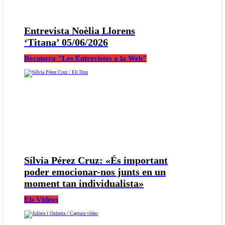
Entrevista Noèlia Llorens
‘Titana’ 05/06/2026
Recupera "Les Entrevistes a la Web"
Sílvia Pérez Cruz: «És important
poder emocionar-nos junts en un
moment tan individualista»
Els Vídeos