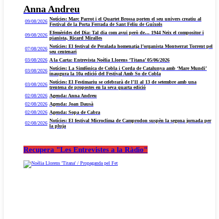
Anna Andreu
Notícies: Marc Parrot i el Quartet Brossa porten el seu univers creatiu al
09/08/2026
Festival de la Porta Ferrada de Sant Feliu de Guíxols
Efemèrides del Dia: Tal dia com avui però de… 1944 Neix el compositor i
09/08/2026
pianista, Ricard Miralles
Notícies: El festival de Peralada homenatja l’organista Montserrat Torrent pel
07/08/2026
seu centenari
03/08/2026
A la Carta: Entrevista Noèlia Llorens ‘Titana’ 05/06/2026
Notícies: La Simfònica de Cobla i Corda de Catalunya amb ‘Mare Mundi’
03/08/2026
inaugura la 10a edició del Festival Amb So de Cobla
Notícies: El Festimariu se celebrarà de l’11 al 13 de setembre amb una
03/08/2026
trentena de propostes en la seva quarta edició
02/08/2026
Agenda: Anna Andreu
02/08/2026
Agenda: Joan Dausà
02/08/2026
Agenda: Sopa de Cabra
Notícies: El festival Microclima de Camprodon suspèn la segona jornada per
02/08/2026
la pluja
Recupera "Les Entrevistes a la Ràdio"