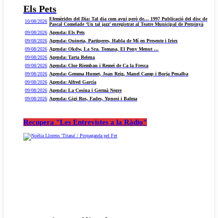
Els Pets
Efemèrides del Dia: Tal dia com avui però de… 1997 Publicació del disc de
10/08/2026
Pascal Comelade ‘Un tal jazz’ enregistrat al Teatre Municipal de Perpinyà
09/08/2026
Agenda: Els Pets
09/08/2026
Agenda: Ouineta, Partiperes, Habla de Mí en Presente i Iriex
09/08/2026
Agenda: Okdw, La Sra. Tomasa, El Pony Menut …
09/08/2026
Agenda: Tarta Relena
09/08/2026
Agenda: Cloe Riembau i Remei de Ca la Fresca
09/08/2026
Agenda: Gemma Humet, Joan Reig, Manel Camp i Borja Penalba
09/08/2026
Agenda: Alfred García
09/08/2026
Agenda: La Cosina i Germà Negre
09/08/2026
Agenda: Gigi Ros, Fades, Ypnosi i Balma
Recupera "Les Entrevistes a la Ràdio"