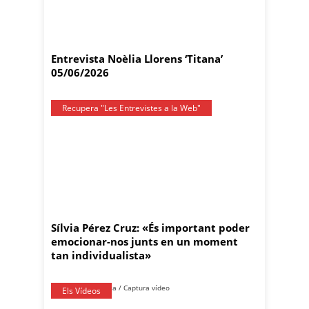
Entrevista Noèlia Llorens ‘Titana’
05/06/2026
Recupera "Les Entrevistes a la Web"
Sílvia Pérez Cruz: «És important poder
emocionar-nos junts en un moment
tan individualista»
Els Vídeos