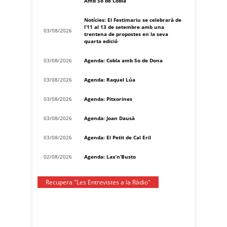
Amb So de Cobla
Notícies: El Festimariu se celebrarà de
l’11 al 13 de setembre amb una
03/08/2026
trentena de propostes en la seva
quarta edició
03/08/2026
Agenda: Cobla amb So de Dona
03/08/2026
Agenda: Raquel Lúa
03/08/2026
Agenda: Pitxorines
03/08/2026
Agenda: Joan Dausà
03/08/2026
Agenda: El Petit de Cal Eril
02/08/2026
Agenda: Lax’n’Busto
Recupera "Les Entrevistes a la Ràdio"