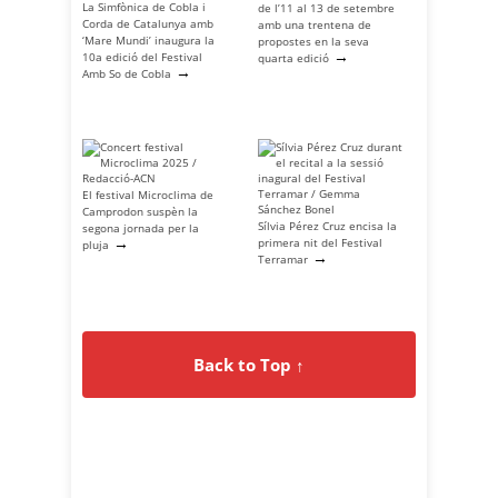
La Simfònica de Cobla i
de l’11 al 13 de setembre
Corda de Catalunya amb
amb una trentena de
‘Mare Mundi’ inaugura la
propostes en la seva
→
10a edició del Festival
quarta edició
→
Amb So de Cobla
El festival Microclima de
Camprodon suspèn la
Sílvia Pérez Cruz encisa la
segona jornada per la
→
primera nit del Festival
pluja
→
Terramar
Back to Top ↑