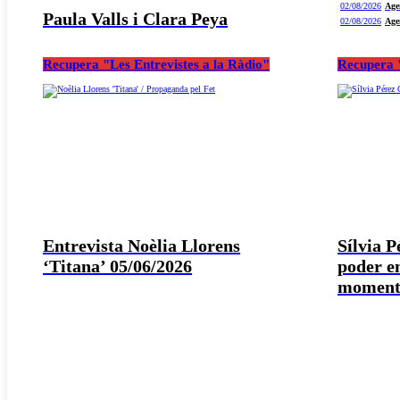
02/08/2026
Age
Paula Valls i Clara Peya
02/08/2026
Age
Recupera "Les Entrevistes a la Ràdio"
Recupera "
Entrevista Noèlia Llorens
Sílvia 
‘Titana’ 05/06/2026
poder e
moment 