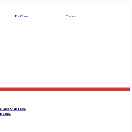
Els Vídeos
Contacte
ival Amb So de Cobla
ta edició