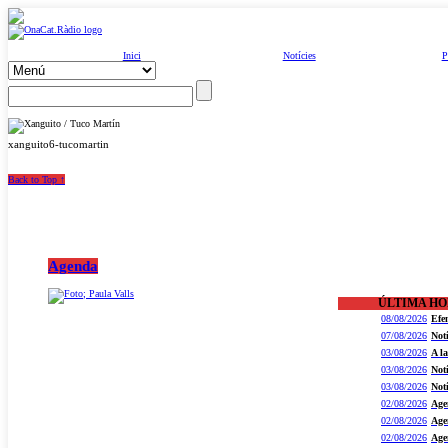
Inici
Notícies
P
xanguito6-tucomartin
Back to Top ↑
Agenda
ÚLTIMA H
08/08/2026
Efe
07/08/2026
Not
03/08/2026
A l
03/08/2026
Not
03/08/2026
Not
02/08/2026
Age
02/08/2026
Age
02/08/2026
Age