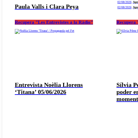
02/08/2026
Age
Paula Valls i Clara Peya
02/08/2026
Age
Recupera "Les Entrevistes a la Ràdio"
Recupera "
Entrevista Noèlia Llorens
Sílvia 
‘Titana’ 05/06/2026
poder e
moment 