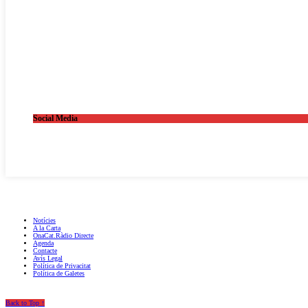
Social Media
OnaCat.Ràdio -- Powered by OnaCat.Ràdio
Notícies
A la Carta
OnaCat.Ràdio Directe
Agenda
Contacte
Avís Legal
Política de Privacitat
Política de Galetes
Back to Top ↑