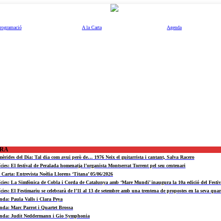
rogramació
A la Carta
Agenda
ORA
mèrides del Dia: Tal dia com avui però de… 1976 Neix el guitarrista i cantant, Salva Racero
ícies: El festival de Peralada homenatja l’organista Montserrat Torrent pel seu centenari
a Carta: Entrevista Noèlia Llorens ‘Titana’ 05/06/2026
ícies: La Simfònica de Cobla i Corda de Catalunya amb ‘Mare Mundi’ inaugura la 10a edició del Fest
ícies: El Festimariu se celebrarà de l’11 al 13 de setembre amb una trentena de propostes en la seva quar
nda: Paula Valls i Clara Peya
nda: Marc Parrot i Quartet Brossa
nda: Judit Neddermann i Gio Symphonia