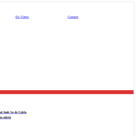
Els Vídeos
Contacte
ival Amb So de Cobla
ta edició