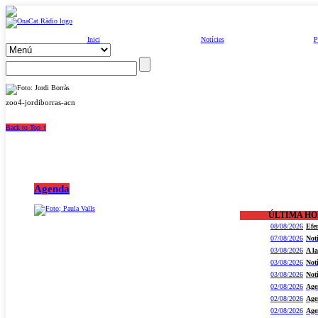
Inici
Notícies
P
zoo4-jordiborras-acn
Back to Top ↑
Agenda
ÚLTIMA H
08/08/2026
Efe
07/08/2026
Not
03/08/2026
A l
03/08/2026
Not
03/08/2026
Not
02/08/2026
Age
02/08/2026
Age
02/08/2026
Age