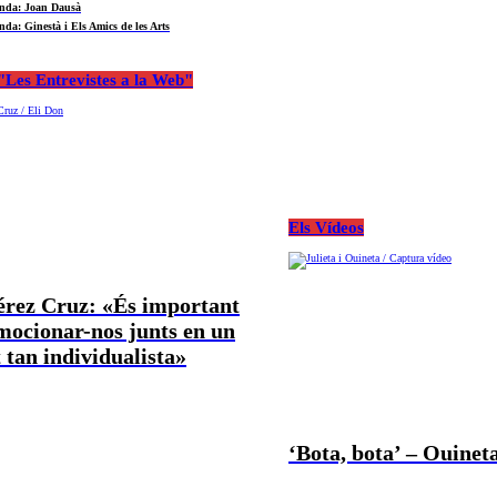
nda: Joan Dausà
nda: Ginestà i Els Amics de les Arts
Les Entrevistes a la Web"
Els Vídeos
Pérez Cruz: «És important
mocionar-nos junts en un
tan individualista»
‘Bota, bota’ – Ouineta