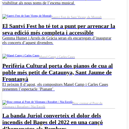
visibilitat als nous noms de l’escena musical.
Santvi Fest de Sant Vicenç de Montalt
El Santvi Fest ho té tot a punt per arrencar la
seva edició més completa i accessible
Gemma Humet i Arrels de Gràcia seran els encarregats d’inaugurar
els concerts d’aquest divendres.
Manel Camp i Carles Cases
Perifèria Cultural porta dos pianos de cua al
poble més petit de Cataunya, Sant Jaume de
Frontanyà
El pròxim 8 d’agost, els compositors Manel Camp i Carles Cases
presenten l’espectacle ‘Pianant’.
Bosc cremat al Pont de
Vilomara i Rocafort / Nia Escolà
La banda Juriol converteix el dolor dels
incendis del Bages del 2022 en una cançó
d’homenatge als Bombers