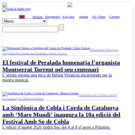
Inici
Notícies
Programació
A la Carta
Agenda
Els Vídeos
Contacte
Montserrat Torrent a
l'església del Carme de Peralada / Aleix Freixas
El festival de Peralada homenatja l’organista
Montserrat Torrent pel seu centenari
L’artista estrena una peça de Bernat Vivancos encarregada per la
mostra musical.
Simfònica de Cobla i Corda
de Catalunya / Música Global
La Simfònica de Cobla i Corda de Catalunya
amb ‘Mare Mundi’ inaugura la 10a edició del
Festival Amb So de Cobla
L’edició d’aquest 2026 tindrà lloc del 4 al 8 d’agost a Palamós.