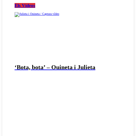
Els Vídeos
‘Bota, bota’ – Ouineta i Julieta