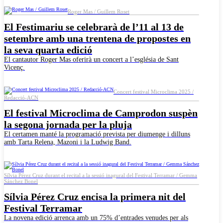
Roger Mas / Guillem Roset
El Festimariu se celebrarà de l’11 al 13 de
setembre amb una trentena de propostes en
la seva quarta edició
El cantautor Roger Mas oferirà un concert a l’església de Sant
Vicenç.
Concert festival Microclima 2025 /
Redacció-ACN
El festival Microclima de Camprodon suspèn
la segona jornada per la pluja
El certamen manté la programació prevista per diumenge i dilluns
amb Tarta Relena, Mazoni i la Ludwig Band.
Sílvia Pérez Cruz durant el recital a la sessió inagural del Festival Terramar / Gemma
Sánchez Bonel
Sílvia Pérez Cruz encisa la primera nit del
Festival Terramar
La novena edició arrenca amb un 75% d’entrades venudes per als