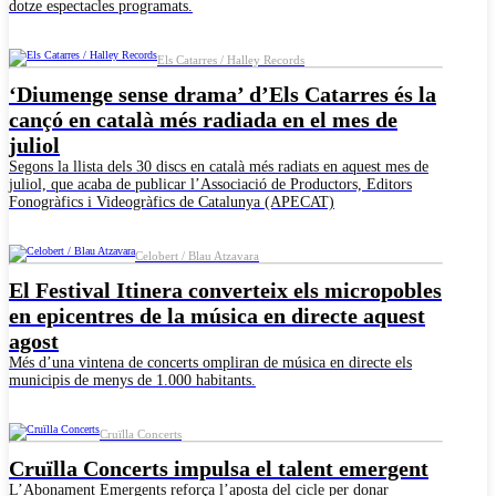
dotze espectacles programats.
Els Catarres / Halley Records
‘Diumenge sense drama’ d’Els Catarres és la
cançó en català més radiada en el mes de
juliol
Segons la llista dels 30 discs en català més radiats en aquest mes de
juliol, que acaba de publicar l’Associació de Productors, Editors
Fonogràfics i Videogràfics de Catalunya (APECAT)
Celobert / Blau Atzavara
El Festival Itinera converteix els micropobles
en epicentres de la música en directe aquest
agost
Més d’una vintena de concerts ompliran de música en directe els
municipis de menys de 1.000 habitants.
Cruïlla Concerts
Cruïlla Concerts impulsa el talent emergent
L’Abonament Emergents reforça l’aposta del cicle per donar