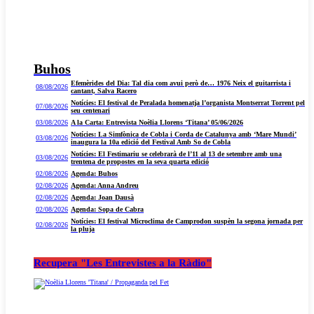
Buhos
Efemèrides del Dia: Tal dia com avui però de… 1976 Neix el guitarrista i
08/08/2026
cantant, Salva Racero
Notícies: El festival de Peralada homenatja l’organista Montserrat Torrent pel
07/08/2026
seu centenari
03/08/2026
A la Carta: Entrevista Noèlia Llorens ‘Titana’ 05/06/2026
Notícies: La Simfònica de Cobla i Corda de Catalunya amb ‘Mare Mundi’
03/08/2026
inaugura la 10a edició del Festival Amb So de Cobla
Notícies: El Festimariu se celebrarà de l’11 al 13 de setembre amb una
03/08/2026
trentena de propostes en la seva quarta edició
02/08/2026
Agenda: Buhos
02/08/2026
Agenda: Anna Andreu
02/08/2026
Agenda: Joan Dausà
02/08/2026
Agenda: Sopa de Cabra
Notícies: El festival Microclima de Camprodon suspèn la segona jornada per
02/08/2026
la pluja
Recupera "Les Entrevistes a la Ràdio"