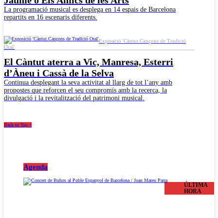
Jaume o Els Amics de les Arts
La programació musical es desplega en 14 espais de Barcelona
repartits en 16 escenaris diferents.
Exposició 'Càntut.Cançons de Tradició
Oral'
El Càntut aterra a Vic, Manresa, Esterri
d’Àneu i Cassà de la Selva
Continua desplegant la seva activitat al llarg de tot l’any amb
propostes que reforcen el seu compromís amb la recerca, la
divulgació i la revitalització del patrimoni musical.
Back to Top ↑
Agenda
ÚLTIMA
HORA