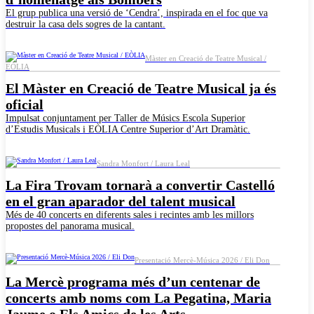
El grup publica una versió de ‘Cendra’, inspirada en el foc que va
destruir la casa dels sogres de la cantant.
Màster en Creació de Teatre Musical /
EÒLIA
El Màster en Creació de Teatre Musical ja és
oficial
Impulsat conjuntament per Taller de Músics Escola Superior
d’Estudis Musicals i EÒLIA Centre Superior d’Art Dramàtic.
Sandra Monfort / Laura Leal
La Fira Trovam tornarà a convertir Castelló
en el gran aparador del talent musical
Més de 40 concerts en diferents sales i recintes amb les millors
propostes del panorama musical.
Presentació Mercè-Música 2026 / Eli Don
La Mercè programa més d’un centenar de
concerts amb noms com La Pegatina, Maria