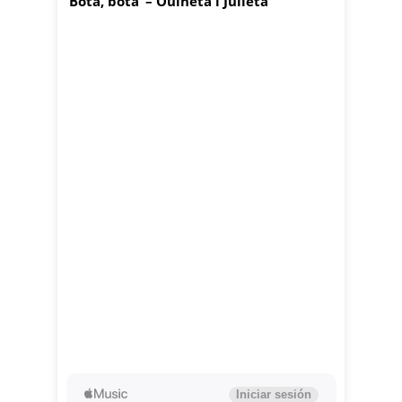
‘Bota, bota’ – Ouineta i Julieta