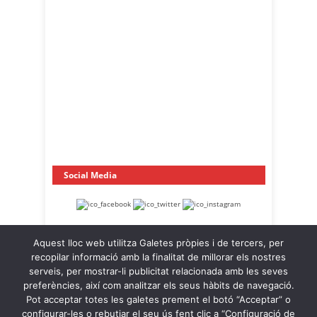
Social Media
Aquest lloc web utilitza Galetes pròpies i de tercers, per
recopilar informació amb la finalitat de millorar els nostres
serveis, per mostrar-li publicitat relacionada amb les seves
preferències, així com analitzar els seus hàbits de navegació.
Pot acceptar totes les galetes prement el botó “Acceptar” o
OnaCat.Ràdio -- Powered by OnaCat.Ràdio
configurar-les o rebutjar el seu ús fent clic a “Configuració de