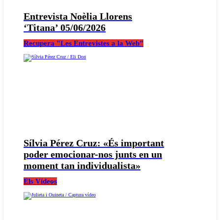
Entrevista Noèlia Llorens
‘Titana’ 05/06/2026
Recupera "Les Entrevistes a la Web"
Sílvia Pérez Cruz: «És important
poder emocionar-nos junts en un
moment tan individualista»
Els Vídeos