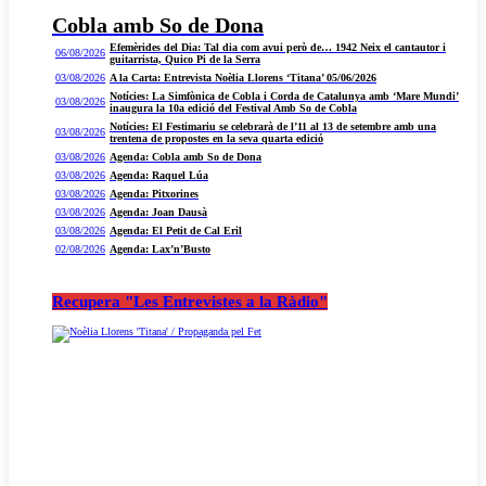
Cobla amb So de Dona
Efemèrides del Dia: Tal dia com avui però de… 1942 Neix el cantautor i
06/08/2026
guitarrista, Quico Pi de la Serra
03/08/2026
A la Carta: Entrevista Noèlia Llorens ‘Titana’ 05/06/2026
Notícies: La Simfònica de Cobla i Corda de Catalunya amb ‘Mare Mundi’
03/08/2026
inaugura la 10a edició del Festival Amb So de Cobla
Notícies: El Festimariu se celebrarà de l’11 al 13 de setembre amb una
03/08/2026
trentena de propostes en la seva quarta edició
03/08/2026
Agenda: Cobla amb So de Dona
03/08/2026
Agenda: Raquel Lúa
03/08/2026
Agenda: Pitxorines
03/08/2026
Agenda: Joan Dausà
03/08/2026
Agenda: El Petit de Cal Eril
02/08/2026
Agenda: Lax’n’Busto
Recupera "Les Entrevistes a la Ràdio"