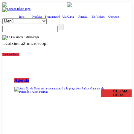
Inici
Notícies
Programació
A la Carta
Agenda
Els Vídeos
Contacte
lacoixinera2-microscopi
Back to Top ↑
Agenda
ÚLTIMA
HORA