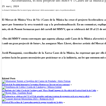
Acceleradora, el nou projecte del MMVV i Cases de la Música pe
25 març 2024
La formació lleidatana Bru ha estat el grup seleccionat i rebrà assessorament i ajuts a la professionalització.
El Mercat de Música Viva de Vic i Cases de la Música ha creat el projecte Acceleradora amb
sport per fomentar la seva transició cap a la professionalització. En un comunicat, explique
més, els de Ponent formaran part del cartell del MMVV, que se celebrarà del 18 al 21 de s
«Des del MMVV estem convençuts que aquesta aliança amb Cases de la Música afavorirà els ar
i amb un gran projecció de futur», ha assegurat Marc Lloret, director artístic del Mercat 
Jordi Planagumà, coordinador de la Xarxa Cases de la Música, ha expressat que per ells és
artistes facin les passes necessàries per posicionar-se a la indústria, un fet que entenem mé
Related Posts
El festival de Peralada homenatja l’organista Montserrat Torrent pel seu centenari
→
La Simfònica de Cobla i Corda de Catalunya amb ‘Mare Mundi’ inaugura la 10a edició del Festival Amb So de Cobla
→
El Festimariu se celebrarà de l’11 al 13 de setembre amb una trentena de propostes en la seva quarta edició
→
El festival Microclima de Camprodon suspèn la segona jornada per la pluja
→