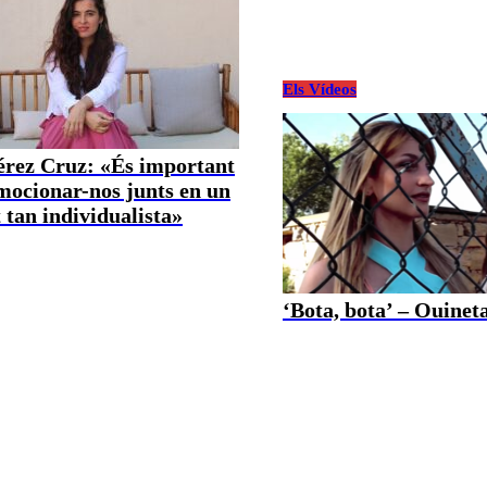
Els Vídeos
Pérez Cruz: «És important
mocionar-nos junts en un
tan individualista»
‘Bota, bota’ – Ouineta