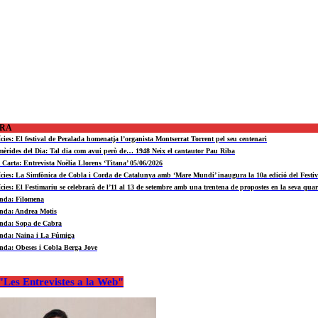
ORA
ícies: El festival de Peralada homenatja l’organista Montserrat Torrent pel seu centenari
mèrides del Dia: Tal dia com avui però de… 1948 Neix el cantautor Pau Riba
a Carta: Entrevista Noèlia Llorens ‘Titana’ 05/06/2026
ícies: La Simfònica de Cobla i Corda de Catalunya amb ‘Mare Mundi’ inaugura la 10a edició del Fest
ícies: El Festimariu se celebrarà de l’11 al 13 de setembre amb una trentena de propostes en la seva quar
nda: Filomena
nda: Andrea Motis
nda: Sopa de Cabra
nda: Naina i La Fúmiga
nda: Obeses i Cobla Berga Jove
Les Entrevistes a la Web"