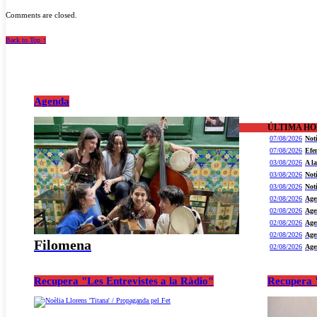
Comments are closed.
Back to Top ↑
Agenda
ÚLTIMA H
07/08/2026
Not
07/08/2026
Efe
03/08/2026
A l
03/08/2026
Not
03/08/2026
Not
02/08/2026
Age
02/08/2026
Age
02/08/2026
Age
02/08/2026
Age
Filomena
02/08/2026
Age
Recupera "Les Entrevistes a la Ràdio"
Recupera "