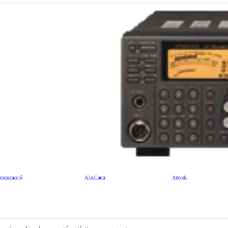
rogramació
A la Carta
Agenda