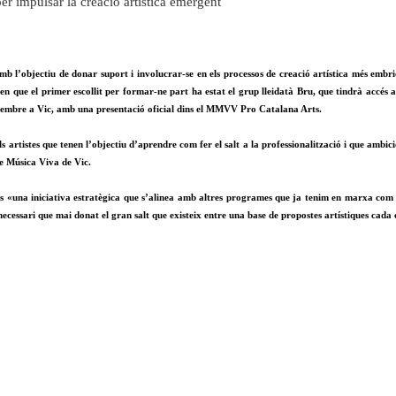
r impulsar la creació artística emergent
 l’objectiu de donar suport i involucrar-se en els processos de creació artística més embrio
n que el primer escollit per formar-ne part ha estat el grup lleidatà Bru, que tindrà accés a
etembre a Vic, amb una presentació oficial dins el MMVV Pro Catalana Arts.
tistes que tenen l’objectiu d’aprendre com fer el salt a la professionalització i que ambicio
de Música Viva de Vic.
 «una iniciativa estratègica que s’alinea amb altres programes que ja tenim en marxa com le
s necessari que mai donat el gran salt que existeix entre una base de propostes artístiques cad