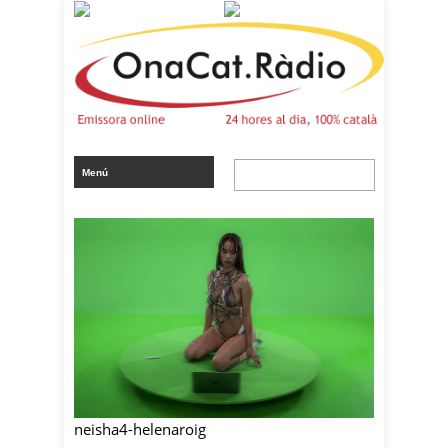
neisha4-helenaroig