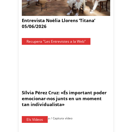
Entrevista Noèlia Llorens ‘Titana’
05/06/2026
Recupera "Les Entrevistes a la Web"
Sílvia Pérez Cruz: «És important poder
emocionar-nos junts en un moment
tan individualista»
Els Vídeos