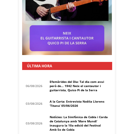
ÚLTIMA HORA
Efemèrides del Dia: Tal dia com avui
06/08/2026
però de… 1942 Neix el cantautor i
guitarrista, Quico Pi de la Serra
A la Carta: Entrevista Noèlia Llorens
03/08/2026
‘Titana’ 05/06/2026
Notícies: La Simfònica de Cobla i Corda
de Catalunya amb ‘Mare Mundi’
03/08/2026
inaugura la 10a edició del Festival
Amb So de Cobla