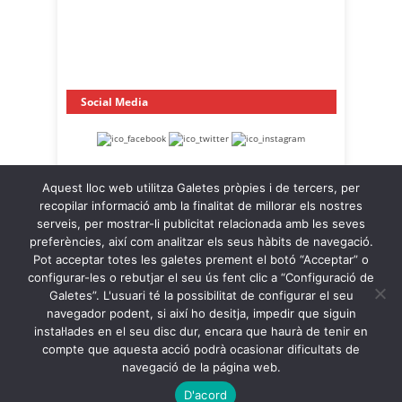
Social Media
Aquest lloc web utilitza Galetes pròpies i de tercers, per
recopilar informació amb la finalitat de millorar els nostres
serveis, per mostrar-li publicitat relacionada amb les seves
preferències, així com analitzar els seus hàbits de navegació.
Pot acceptar totes les galetes prement el botó “Acceptar” o
OnaCat.Ràdio -- Powered by OnaCat.Ràdio
configurar-les o rebutjar el seu ús fent clic a “Configuració de
Galetes”. L'usuari té la possibilitat de configurar el seu
Notícies
A la Carta
OnaCat.Ràdio Directe
navegador podent, si així ho desitja, impedir que siguin
Agenda
Contacte
Avís Legal
instal·lades en el seu disc dur, encara que haurà de tenir en
Política de Privacitat
Política de Galetes
compte que aquesta acció podrà ocasionar dificultats de
navegació de la página web.
Back to Top ↑
D'acord