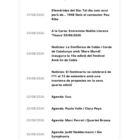
Efemèrides del Dia: Tal dia com avui
07/08/2026
però de… 1948 Neix el cantautor Pau
Riba
A la Carta: Entrevista Noèlia Llorens
03/08/2026
‘Titana’ 05/06/2026
Notícies: La Simfònica de Cobla i Corda
de Catalunya amb ‘Mare Mundi’
03/08/2026
inaugura la 10a edició del Festival
Amb So de Cobla
Notícies: El Festimariu se celebrarà de
l’11 al 13 de setembre amb una
03/08/2026
trentena de propostes en la seva
quarta edició
02/08/2026
Agenda: Suu
02/08/2026
Agenda: Paula Valls i Clara Peya
02/08/2026
Agenda: Marc Parrot i Quartet Brossa
Agenda: Judit Neddermann i Gio
02/08/2026
Symphonia