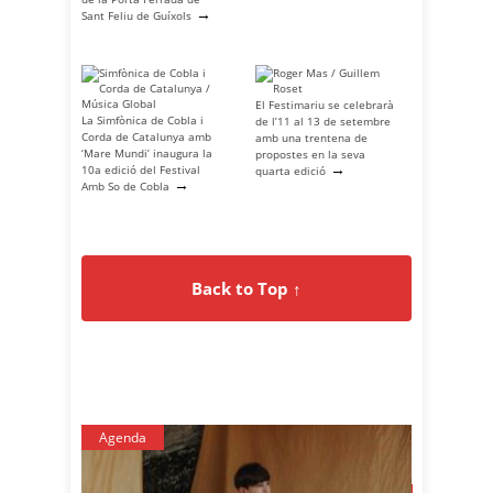
→
Sant Feliu de Guíxols
El Festimariu se celebrarà
La Simfònica de Cobla i
de l’11 al 13 de setembre
Corda de Catalunya amb
amb una trentena de
‘Mare Mundi’ inaugura la
propostes en la seva
→
10a edició del Festival
quarta edició
→
Amb So de Cobla
Back to Top ↑
Agenda