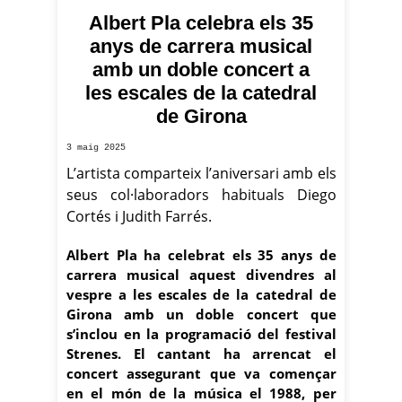
Albert Pla celebra els 35
Albert Pla i Diego Cortés en un dels concerts del Festival
anys de carrera musical
Strenes / Aleix Freixas
amb un doble concert a
les escales de la catedral
de Girona
3 maig 2025
L’artista comparteix l’aniversari amb els
seus col·laboradors habituals Diego
Cortés i Judith Farrés.
Albert Pla ha celebrat els 35 anys de
carrera musical aquest divendres al
vespre a les escales de la catedral de
Girona amb un doble concert que
s’inclou en la programació del festival
Strenes. El cantant ha arrencat el
concert assegurant que va començar
en el món de la música el 1988, per