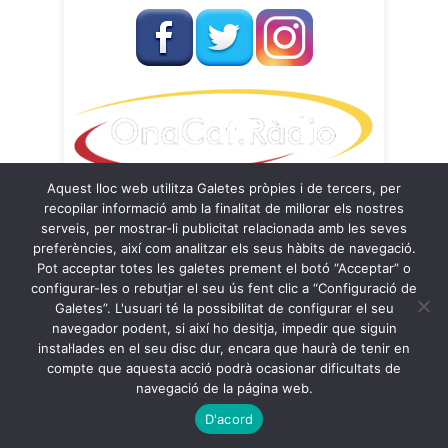
Aquest lloc web utilitza Galetes pròpies i de tercers, per
recopilar informació amb la finalitat de millorar els nostres
serveis, per mostrar-li publicitat relacionada amb les seves
preferències, així com analitzar els seus hàbits de navegació.
Pot acceptar totes les galetes prement el botó “Acceptar” o
OnaCat.Ràdio -- Powered by OnaCat.Ràdio
configurar-les o rebutjar el seu ús fent clic a “Configuració de
Galetes”. L'usuari té la possibilitat de configurar el seu
Notícies
A la Carta
OnaCat.Ràdio Directe
navegador podent, si així ho desitja, impedir que siguin
Agenda
Contacte
Avís Legal
instal·lades en el seu disc dur, encara que haurà de tenir en
Política de Privacitat
Política de Galetes
compte que aquesta acció podrà ocasionar dificultats de
navegació de la página web.
Back to Top ↑
D'acord