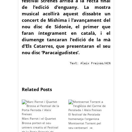
festival Strenes arriba a la recta final
de l’edició d’enguany. La mostra
musical acollirà aquest dissabte un
concert de Mishima i l’avançament del
nou disc de Sidonie, el primer que
faran íntegrament en català, i el
diumenge tancaran l’edició de la mà
d’Els Catarres, que presentaran el seu
nou disc ‘Paracaigudistes’.
Text: Aleix Freixas/ACN
Related Posts
El festival de Peralada
Marc Parrot i el Quartet
homenatja l’organista
Brossa porten el seu
Montserrat Torrent pel
→
univers creatiu al Festival
seu centenari
de la Porta Ferrada de