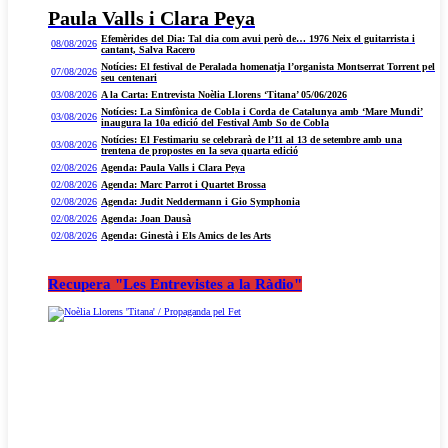
Paula Valls i Clara Peya
Efemèrides del Dia: Tal dia com avui però de… 1976 Neix el guitarrista i
08/08/2026
cantant, Salva Racero
Notícies: El festival de Peralada homenatja l’organista Montserrat Torrent pel
07/08/2026
seu centenari
03/08/2026
A la Carta: Entrevista Noèlia Llorens ‘Titana’ 05/06/2026
Notícies: La Simfònica de Cobla i Corda de Catalunya amb ‘Mare Mundi’
03/08/2026
inaugura la 10a edició del Festival Amb So de Cobla
Notícies: El Festimariu se celebrarà de l’11 al 13 de setembre amb una
03/08/2026
trentena de propostes en la seva quarta edició
02/08/2026
Agenda: Paula Valls i Clara Peya
02/08/2026
Agenda: Marc Parrot i Quartet Brossa
02/08/2026
Agenda: Judit Neddermann i Gio Symphonia
02/08/2026
Agenda: Joan Dausà
02/08/2026
Agenda: Ginestà i Els Amics de les Arts
Recupera "Les Entrevistes a la Ràdio"