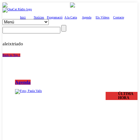
Inici
Notícies
Programació
A la Carta
Agenda
Els Vídeos
Contacte
aleixtriado
Back to Top ↑
Agenda
ÚLTIMA
HORA