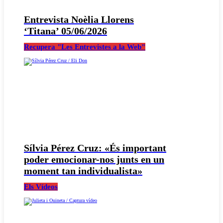
Entrevista Noèlia Llorens
‘Titana’ 05/06/2026
Recupera "Les Entrevistes a la Web"
Sílvia Pérez Cruz: «És important
poder emocionar-nos junts en un
moment tan individualista»
Els Vídeos