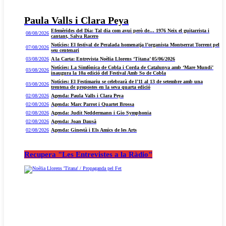
Paula Valls i Clara Peya
Efemèrides del Dia: Tal dia com avui però de… 1976 Neix el guitarrista i
08/08/2026
cantant, Salva Racero
Notícies: El festival de Peralada homenatja l’organista Montserrat Torrent pel
07/08/2026
seu centenari
03/08/2026
A la Carta: Entrevista Noèlia Llorens ‘Titana’ 05/06/2026
Notícies: La Simfònica de Cobla i Corda de Catalunya amb ‘Mare Mundi’
03/08/2026
inaugura la 10a edició del Festival Amb So de Cobla
Notícies: El Festimariu se celebrarà de l’11 al 13 de setembre amb una
03/08/2026
trentena de propostes en la seva quarta edició
02/08/2026
Agenda: Paula Valls i Clara Peya
02/08/2026
Agenda: Marc Parrot i Quartet Brossa
02/08/2026
Agenda: Judit Neddermann i Gio Symphonia
02/08/2026
Agenda: Joan Dausà
02/08/2026
Agenda: Ginestà i Els Amics de les Arts
Recupera "Les Entrevistes a la Ràdio"