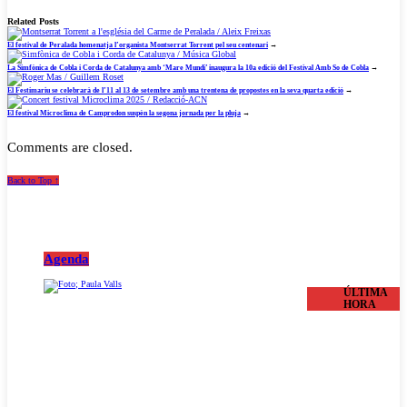
Related Posts
El festival de Peralada homenatja l’organista Montserrat Torrent pel seu centenari
→
La Simfònica de Cobla i Corda de Catalunya amb ‘Mare Mundi’ inaugura la 10a edició del Festival Amb So de Cobla
→
El Festimariu se celebrarà de l’11 al 13 de setembre amb una trentena de propostes en la seva quarta edició
→
El festival Microclima de Camprodon suspèn la segona jornada per la pluja
→
Comments are closed.
Back to Top ↑
Agenda
ÚLTIMA
HORA