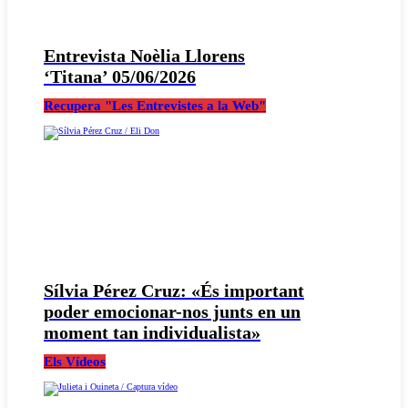
Entrevista Noèlia Llorens
‘Titana’ 05/06/2026
Recupera "Les Entrevistes a la Web"
Sílvia Pérez Cruz: «És important
poder emocionar-nos junts en un
moment tan individualista»
Els Vídeos