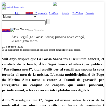
Inici
Notícies
Programació
A la Carta
Agenda
Els Vídeos
Contacte
Foto: Youtube
Notícies
Àlex Seguí (La Gossa Sorda) publica nova cançó,
«Paradigma mort»
31 octubre 2023
És un avançament del projecte complet que anirà oferint durant els pròxims mesos.
Vuit anys després que La Gossa Sorda fes el seu últim concert, el
vocalista de la banda, Àlex Seguí trenca el silenci per publicar
“Paradigma mort”, títol escollit per al senzill que suposa la seva
tornada al món de la música. L’artista multidisciplinari de Pego
(la Marina Alta) torna a entrar a l’estudi de gravació per
enregistrar un conjunt de cançons que anirà publicant,
periòdicament, a les xarxes socials i plataformes digitals.
Amb “Paradigma mort”, Seguí reflexiona sobre la crisi de la
modernitat per oferir una anàlisi, en forma de preguntes i