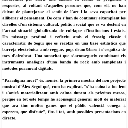
respostes, al voltant d’aquelles persones que, com ell, no han
deixat de plantejar-se el sentit de l’art i la seva capacitat per
alliberar el pensament. De com s’han de continuar eixamplant les
clivelles d’un sistema cultural, polític i social que es va desfent en
l’actual situació globalitzada de col·lapse d’institucions i estats.
Un missatge profund i reflexiu amb el fraseig clàssic i
característic de Seguí
que es recolza en una base estilística que
barreja electrònica amb reggae, pop, drum&bass i s’esquitxa de
tocs d’afrobeat. Una sonoritat que s’aconsegueix combinant els
instruments analògics d’una banda de rock amb samplejats i
mètodes purament digitals.
“Paradigma mort” és, només, la primera mostra del nou projecte
musical d’Àlex Seguí què, com ha explicat, “s’ha cuinat a foc lent
i s’anirà materialitzant amb calma durant els pròxims mesos,
perquè en tot este temps he aconseguit generar molt de material
que ara tinc moltes ganes que el públic valencià
conega i,
esperem, que disfrute”, fins i tot, amb possibles presentacions en
directe.