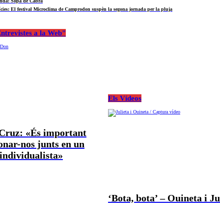
nda: Sopa de Cabra
ícies: El festival Microclima de Camprodon suspèn la segona jornada per la pluja
ntrevistes a la Web"
Els Vídeos
 Cruz: «És important
nar-nos junts en un
ndividualista»
‘Bota, bota’ – Ouineta i Ju