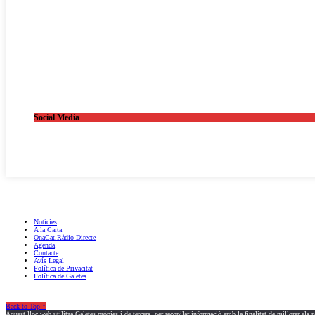
Social Media
OnaCat.Ràdio -- Powered by OnaCat.Ràdio
Notícies
A la Carta
OnaCat.Ràdio Directe
Agenda
Contacte
Avís Legal
Política de Privacitat
Política de Galetes
Back to Top ↑
Aquest lloc web utilitza Galetes pròpies i de tercers, per recopilar informació amb la finalitat de millorar els 