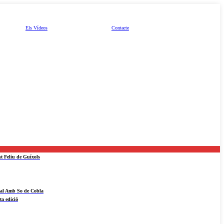
Els Vídeos
Contacte
nt Feliu de Guíxols
ival Amb So de Cobla
ta edició