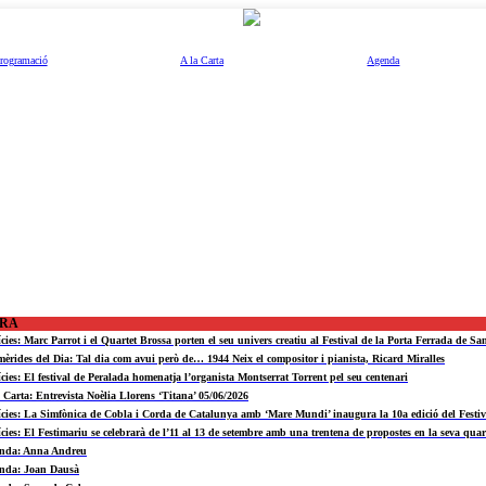
rogramació
A la Carta
Agenda
ORA
ícies: Marc Parrot i el Quartet Brossa porten el seu univers creatiu al Festival de la Porta Ferrada de Sa
mèrides del Dia: Tal dia com avui però de… 1944 Neix el compositor i pianista, Ricard Miralles
ícies: El festival de Peralada homenatja l’organista Montserrat Torrent pel seu centenari
a Carta: Entrevista Noèlia Llorens ‘Titana’ 05/06/2026
ícies: La Simfònica de Cobla i Corda de Catalunya amb ‘Mare Mundi’ inaugura la 10a edició del Fest
ícies: El Festimariu se celebrarà de l’11 al 13 de setembre amb una trentena de propostes en la seva quar
nda: Anna Andreu
nda: Joan Dausà