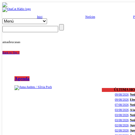
Inici
Notícies
P
amadeucasas
Back to Top ↑
Agenda
ÚLTIMA H
09/08/2026
Not
09/08/2026
Efe
07/08/2026
Not
03/08/2026
A l
03/08/2026
Not
03/08/2026
Not
02/08/2026
Age
02/08/2026
Age