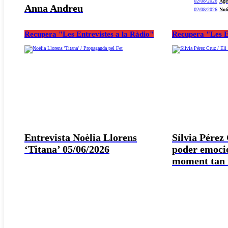
02/08/2026
Age
Anna Andreu
02/08/2026
Not
Recupera "Les Entrevistes a la Ràdio"
Recupera "Les E
Entrevista Noèlia Llorens
Sílvia Pérez
‘Titana’ 05/06/2026
poder emocio
moment tan i