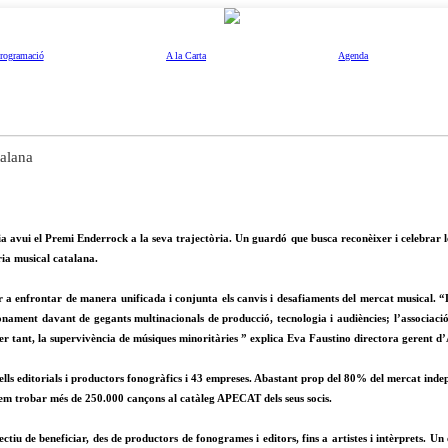
rogramació
A la Carta
Agenda
talana
 avui el Premi Enderrock a la seva trajectòria. Un guardó que busca reconèixer i celebrar les
ria musical catalana.
r a enfrontar de manera unificada i conjunta els canvis i desafiaments del mercat musical. “L
onament davant de gegants multinacionals de producció, tecnologia i audiències; l’associaci
per tant, la supervivència de músiques minoritàries ” explica Eva Faustino directora gerent
ls editorials i productors fonogràfics i 43 empreses. Abastant prop del 80% del mercat independ
dem trobar més de 250.000 cançons al catàleg APECAT dels seus socis.
ctiu de beneficiar, des de productors de fonogrames i editors, fins a artistes i intèrprets.