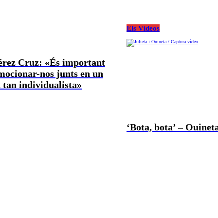
Els Vídeos
Pérez Cruz: «És important
mocionar-nos junts en un
tan individualista»
‘Bota, bota’ – Ouineta