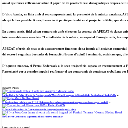
anual que busca reflexionar sobre el paper de les productores i discogràfiques després de l’im
D’altra banda, en línia amb el seu compromís amb la promoció de la música catalana, APE
als qui la fan possible. A més, l’associació participa també en el projecte E-Biblio, que dota
En aquest sentit, fidel al seu compromís amb el sector, la comesa de APECAT és clara: enfor
interessos dels seus associats. “La indústria de la música, en especial l’enregistrada, és com
APECAT ofereix als seus socis assessorament financer, dona impuls a l’activitat comercial i
del sector i organitza jornades de formació, fòrums d’opinió i seminaris, activitats que, al 
D’aquesta manera, el Premi Enderrock a la seva trajectòria suposa un reconeixement a l’es
l’associació per a prendre impuls i reafirmar el seu compromís de continuar treballant per l
Related Posts
La Simfònica de Cobla i Corda de Catalunya amb ‘Mare Mundi’ inaugura la 10a edició del Festival Amb So de Cobla
→
El Festimariu se celebrarà de l’11 al 13 de setembre amb una trentena de propostes en la seva quarta edició
→
El festival Microclima de Camprodon suspèn la segona jornada per la pluja
→
Sílvia Pérez Cruz encisa la primera nit del Festival Terramar
→
Comments are closed.