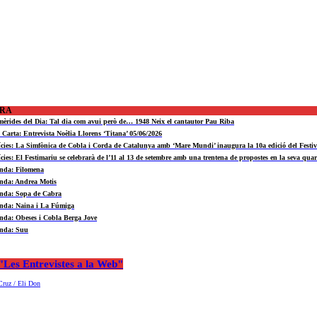
ORA
mèrides del Dia: Tal dia com avui però de… 1948 Neix el cantautor Pau Riba
a Carta: Entrevista Noèlia Llorens ‘Titana’ 05/06/2026
ícies: La Simfònica de Cobla i Corda de Catalunya amb ‘Mare Mundi’ inaugura la 10a edició del Fest
ícies: El Festimariu se celebrarà de l’11 al 13 de setembre amb una trentena de propostes en la seva quar
nda: Filomena
nda: Andrea Motis
nda: Sopa de Cabra
nda: Naina i La Fúmiga
nda: Obeses i Cobla Berga Jove
nda: Suu
Les Entrevistes a la Web"