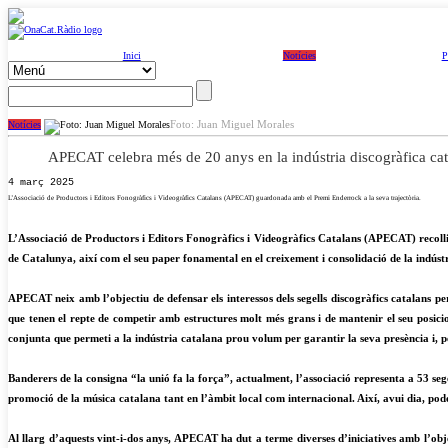
Inici
Notícies
P
Foto: Juan Miguel Morales
Notícies
APECAT celebra més de 20 anys en la indústria discogràfica ca
4 març 2025
L’Associació de Productors i Editors Fonogràfics i Videogràfics Catalans (APECAT) guardonada amb el Premi Enderrock a la seva trajectòria.
L’Associació de Productors i Editors Fonogràfics i Videogràfics Catalans (APECAT) recollia
de Catalunya, així com el seu paper fonamental en el creixement i consolidació de la indúst
APECAT neix amb l’objectiu de defensar els interessos dels segells discogràfics catalans pe
que tenen el repte de competir amb estructures molt més grans i de mantenir el seu posici
conjunta que permeti a la indústria catalana prou volum per garantir la seva presència i, 
Banderers de la consigna “la unió fa la força”, actualment, l’associació representa a 53 segel
promoció de la música catalana tant en l’àmbit local com internacional. Així, avui dia, po
Al llarg d’aquests vint-i-dos anys, APECAT ha dut a terme diverses d’iniciatives amb l’obje