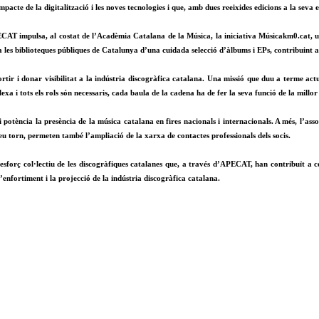
pacte de la digitalització i les noves tecnologies i que, amb dues reeixides edicions a la seva 
CAT impulsa, al costat de l’Acadèmia Catalana de la Música, la iniciativa Músicakm0.cat,
 a les biblioteques públiques de Catalunya d’una cuidada selecció d’àlbums i EPs, contribuint aix
tir i donar visibilitat a la indústria discogràfica catalana. Una missió que duu a terme actu
plexa i tots els rols són necessaris, cada baula de la cadena ha de fer la seva funció de la mil
 potència la presència de la música catalana en fires nacionals i internacionals. A més, l’as
seu torn, permeten també l’ampliació de la xarxa de contactes professionals dels socis.
forç col·lectiu de les discogràfiques catalanes que, a través d’APECAT, han contribuït a con
’enfortiment i la projecció de la indústria discogràfica catalana.