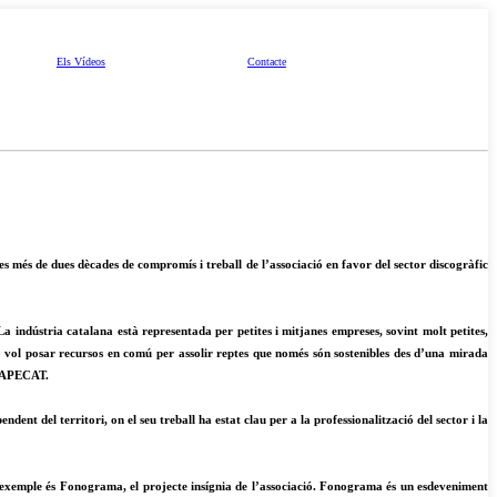
Els Vídeos
Contacte
 més de dues dècades de compromís i treball de l’associació en favor del sector discogràfic
a indústria catalana està representada per petites i mitjanes empreses, sovint molt petites,
ó vol posar recursos en comú per assolir reptes que només són sostenibles des d’una mirada
 d’APECAT.
ent del territori, on el seu treball ha estat clau per a la professionalització del sector i la
 Un exemple és Fonograma, el projecte insígnia de l’associació. Fonograma és un esdeveniment