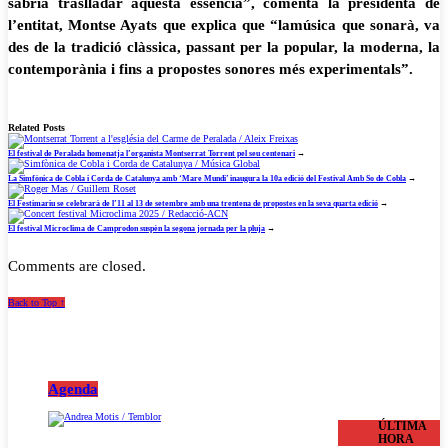
sabria traslladar aquesta essència”, comenta la presidenta de
l’entitat, Montse Ayats que explica que “lamúsica que sonarà, va
des de la tradició clàssica, passant per la popular, la moderna, la
contemporània i fins a propostes sonores més experimentals”.
Related Posts
El festival de Peralada homenatja l’organista Montserrat Torrent pel seu centenari
→
La Simfònica de Cobla i Corda de Catalunya amb ‘Mare Mundi’ inaugura la 10a edició del Festival Amb So de Cobla
→
El Festimariu se celebrarà de l’11 al 13 de setembre amb una trentena de propostes en la seva quarta edició
→
El festival Microclima de Camprodon suspèn la segona jornada per la pluja
→
Comments are closed.
Back to Top ↑
Agenda
ÚLTIMA
HORA