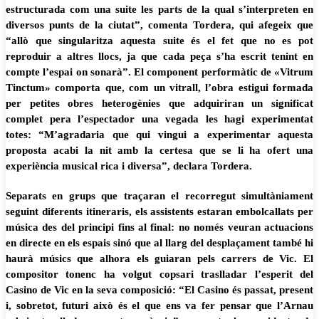
estructurada com una suite les parts de la qual s’interpreten en
diversos punts de la ciutat”, comenta Tordera, qui afegeix que
“allò que singularitza aquesta suite és el fet que no es pot
reproduir a altres llocs, ja que cada peça s’ha escrit tenint en
compte l’espai on sonarà”. El component performàtic de «Vitrum
Tinctum» comporta que, com un vitrall, l’obra estigui formada
per petites obres heterogènies que adquiriran un significat
complet pera l’espectador una vegada les hagi experimentat
totes: “M’agradaria que qui vingui a experimentar aquesta
proposta acabi la nit amb la certesa que se li ha ofert una
experiència musical rica i diversa”, declara Tordera.
Separats en grups que traçaran el recorregut simultàniament
seguint diferents itineraris, els assistents estaran embolcallats per
música des del principi fins al final: no només veuran actuacions
en directe en els espais sinó que al llarg del desplaçament també hi
haurà músics que alhora els guiaran pels carrers de Vic. El
compositor tonenc ha volgut copsari traslladar l’esperit del
Casino de Vic en la seva composició: “El Casino és passat, present
i, sobretot, futuri això és el que ens va fer pensar que l’Arnau