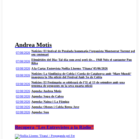
Andrea Motis
Notícies: El festival de Peralada homenatja l’organista Montserrat Torrent pel
07/08/2026
seu centenari
Efemèrides del Dia: Tal dia com avui però de… 1948 Neix el cantautor Pau
07/08/2026
Riba
03/08/2026
A la Carta: Entrevista Noèlia Llorens ‘Titana’ 05/06/2026
Notícies: La Simfònica de Cobla i Corda de Catalunya amb ‘Mare Mundi’
03/08/2026
inaugura la 10a edició del Festival Amb So de Cobla
Notícies: El Festimariu se celebrarà de l’11 al 13 de setembre amb una
03/08/2026
trentena de propostes en la seva quarta edició
02/08/2026
Agenda: Andrea Motis
02/08/2026
Agenda: Sopa de Cabra
02/08/2026
Agenda: Naina i La Fúmiga
02/08/2026
Agenda: Obeses i Cobla Berga Jove
02/08/2026
Agenda: Suu
Recupera "Les Entrevistes a la Ràdio"