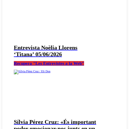
Entrevista Noèlia Llorens
‘Titana’ 05/06/2026
Recupera "Les Entrevistes a la Web"
Sílvia Pérez Cruz: «És important
poder emocionar-nos junts en un