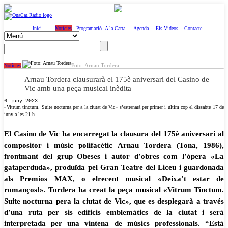
Inici
Notícies
Programació
A la Carta
Agenda
Els Vídeos
Contacte
Foto: Arnau Tordera
Notícies
Arnau Tordera clausurarà el 175è aniversari del Casino de
Vic amb una peça musical inèdita
6 juny 2023
«Vitrum tinctum. Suite nocturna per a la ciutat de Vic» s’estrenarà per primer i últim cop el dissabte 17 de
juny a les 21 h.
El Casino de Vic ha encarregat la clausura del 175è aniversari al
compositor i músic polifacètic Arnau Tordera (Tona, 1986),
frontmant del grup Obeses i autor d’obres com l’òpera «La
gataperduda», produïda pel Gran Teatre del Liceu i guardonada
als Premios MAX, o elrecent musical «Deixa’t estar de
romanços!». Tordera ha creat la peça musical «Vitrum Tinctum.
Suite nocturna pera la ciutat de Vic», que es desplegarà a través
d’una ruta per sis edificis emblemàtics de la ciutat i serà
interpretada per una vintena de músics professionals. “Està