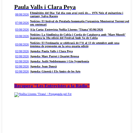
Paula Valls i Clara Peya
Efemèrides del Dia: Tal dia com avui però de… 1976 Neix el guitarrista i
08/08/2026
cantant, Salva Racero
Notícies: El festival de Peralada homenatja l’organista Montserrat Torrent pel
07/08/2026
seu centenari
03/08/2026
A la Carta: Entrevista Noèlia Llorens ‘Titana’ 05/06/2026
Notícies: La Simfònica de Cobla i Corda de Catalunya amb ‘Mare Mundi’
03/08/2026
inaugura la 10a edició del Festival Amb So de Cobla
Notícies: El Festimariu se celebrarà de l’11 al 13 de setembre amb una
03/08/2026
trentena de propostes en la seva quarta edició
02/08/2026
Agenda: Paula Valls i Clara Peya
02/08/2026
Agenda: Marc Parrot i Quartet Brossa
02/08/2026
Agenda: Judit Neddermann i Gio Symphonia
02/08/2026
Agenda: Joan Dausà
02/08/2026
Agenda: Ginestà i Els Amics de les Arts
Recupera "Les Entrevistes a la Ràdio"