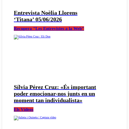
Entrevista Noèlia Llorens
‘Titana’ 05/06/2026
Recupera "Les Entrevistes a la Web"
Sílvia Pérez Cruz: «És important
poder emocionar-nos junts en un
moment tan individualista»
Els Vídeos