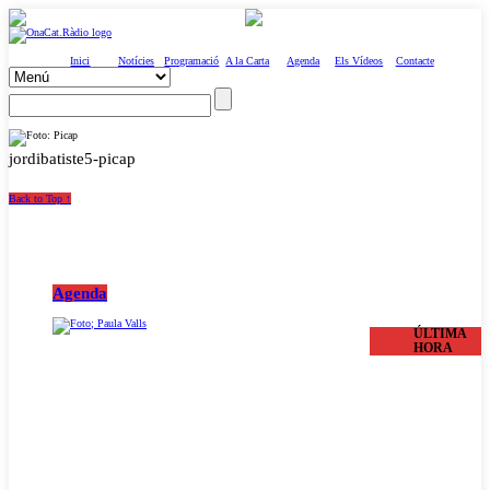
Inici
Notícies
Programació
A la Carta
Agenda
Els Vídeos
Contacte
jordibatiste5-picap
Back to Top ↑
Agenda
ÚLTIMA
HORA