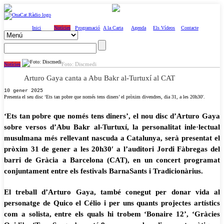
Inici
Notícies
Programació
A la Carta
Agenda
Els Vídeos
Contacte
Foto: Discmedi
Notícies
Arturo Gaya canta a Abu Bakr al-Turtuxí al CAT
10 gener 2025
Presenta el seu disc ‘Ets tan pobre que només tens diners’ el pròxim divendres, dia 31, a les 20h30′.
‘Ets tan pobre que només tens diners’, el nou disc d’Arturo Gaya
sobre versos d’Abu Bakr al-Turtuxí, la personalitat inle·lectual
musulmana més rellevant nascuda a Catalunya, serà presentat el
pròxim 31 de gener a les 20h30′ a l’auditori Jordi Fàbregas del
barri de Gràcia a Barcelona (CAT), en un concert programat
conjuntament entre els festivals BarnaSants i Tradicionàrius.
El treball d’Arturo Gaya, també conegut per donar vida al
personatge de Quico el Célio i per uns quants projectes artístics
com a solista, entre els quals hi trobem ‘Bonaire 12’, ‘Gràcies