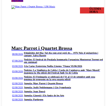
Agenda
ÚLTIMA
HORA
Marc Parrot i Quartet Brossa
Efemèrides del Dia: Tal dia com avui però de… 1976 Neix el guitarrista i
08/08/2026
cantant, Salva Racero
Notícies: El festival de Peralada homenatja l’organista Montserrat Torrent pel
07/08/2026
seu centenari
03/08/2026
A la Carta: Entrevista Noèlia Llorens ‘Titana’ 05/06/2026
Notícies: La Simfònica de Cobla i Corda de Catalunya amb ‘Mare Mundi’
03/08/2026
inaugura la 10a edició del Festival Amb So de Cobla
Notícies: El Festimariu se celebrarà de l’11 al 13 de setembre amb una
03/08/2026
trentena de propostes en la seva quarta edició
02/08/2026
Agenda: Marc Parrot i Quartet Brossa
02/08/2026
Agenda: Judit Neddermann i Gio Symphonia
02/08/2026
Agenda: Joan Dausà
02/08/2026
Agenda: Ginestà i Els Amics de les Arts
02/08/2026
Agenda: Partiperes