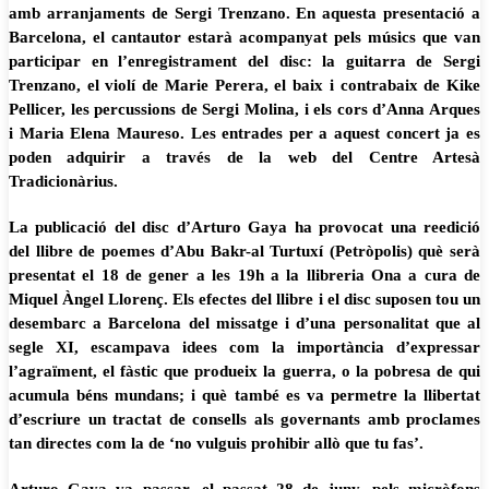
amb arranjaments de Sergi Trenzano. En aquesta presentació a
Barcelona, el cantautor estarà acompanyat pels músics que van
participar en l’enregistrament del disc: la guitarra de Sergi
Trenzano, el violí de Marie Perera, el baix i contrabaix de Kike
Pellicer, les percussions de Sergi Molina, i els cors d’Anna Arques
i Maria Elena Maureso. Les entrades per a aquest concert ja es
poden adquirir a través de la web del Centre Artesà
Tradicionàrius.
La publicació del disc d’Arturo Gaya ha provocat una reedició
del llibre de poemes d’Abu Bakr-al Turtuxí (Petròpolis) què serà
presentat el 18 de gener a les 19h a la llibreria Ona a cura de
Miquel Àngel Llorenç. Els efectes del llibre i el disc suposen tou un
desembarc a Barcelona del missatge i d’una personalitat que al
segle XI, escampava idees com la importància d’expressar
l’agraïment, el fàstic que produeix la guerra, o la pobresa de qui
acumula béns mundans; i què també es va permetre la llibertat
d’escriure un tractat de consells als governants amb proclames
tan directes com la de ‘no vulguis prohibir allò que tu fas’.