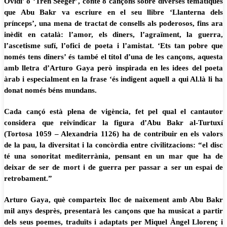
Ovidi’ o ‘Tren Seeger’, conté 8 cançons sobre diverses temàtiques
que Abu Bakr va escriure en el seu llibre ‘Llanterna dels
prínceps’, una mena de tractat de consells als poderosos, fins ara
inèdit en català: l’amor, els diners, l’agraïment, la guerra,
l’ascetisme sufí, l’ofici de poeta i l’amistat. ‘Ets tan pobre que
només tens diners’ és també el títol d’una de les cançons, aquesta
amb lletra d’Arturo Gaya però inspirada en les idees del poeta
àrab i especialment en la frase ‘és indigent aquell a qui Al.là li ha
donat només béns mundans.
Cada cançó està plena de vigència, fet pel qual el cantautor
considera que reivindicar la figura d’Abu Bakr al-Turtuxí
(Tortosa 1059 – Alexandria 1126) ha de contribuir en els valors
de la pau, la diversitat i la concòrdia entre civilitzacions: “el disc
té una sonoritat mediterrània, pensant en un mar que ha de
deixar de ser de mort i de guerra per passar a ser un espai de
retrobament.”
Arturo Gaya, què comparteix lloc de naixement amb Abu Bakr
mil anys desprès, presentarà les cançons que ha musicat a partir
dels seus poemes, traduïts i adaptats per Miquel Àngel Llorenç i