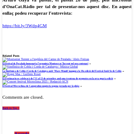
Arturo Gaya va passar, el passat 28 de juny, pels micròfons
d’OnaCat.Ràdio per tal de presentar-nos aquest disc. En aquest
enllaç podeu recuperar l’entrevista:
https://bit.ly/3Wdp4GM
Related Posts
El festival de Peralada homenatja l’organista Montserrat Torrent pel seu centenari
→
La Simfònica de Cobla i Corda de Catalunya amb ‘Mare Mundi’ inaugura la 10a edició del Festival Amb So de Cobla
→
El Festimariu se celebrarà de l’11 al 13 de setembre amb una trentena de propostes en la seva quarta edició
→
El festival Microclima de Camprodon suspèn la segona jornada per la pluja
→
Comments are closed.
Back to Top ↑