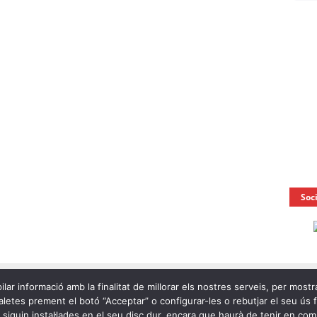
Soc
ilar informació amb la finalitat de millorar els nostres serveis, per mostr
letes prement el botó “Acceptar” o configurar-les o rebutjar el seu ús fen
e siguin instal·lades en el seu disc dur, encara que haurà de tenir en c