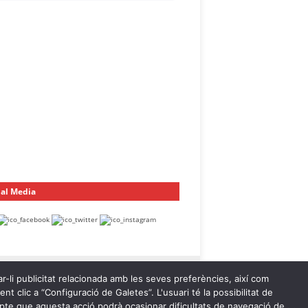
ial Media
ar-li publicitat relacionada amb les seves preferències, així com
t clic a “Configuració de Galetes”. L'usuari té la possibilitat de
ompte que aquesta acció podrà ocasionar dificultats de navegació de