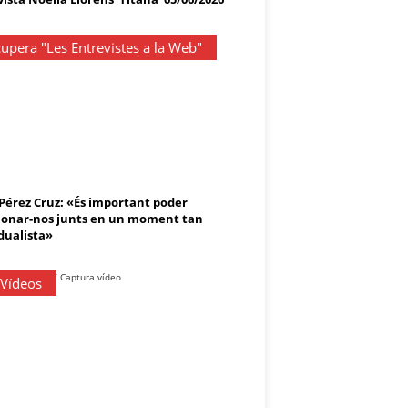
upera "Les Entrevistes a la Web"
 Pérez Cruz: «És important poder
onar-nos junts en un moment tan
dualista»
 Vídeos