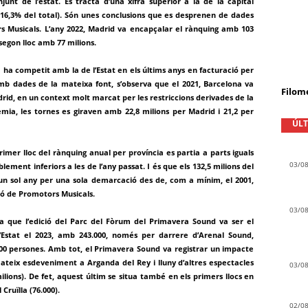
unt de l’estat. Es tracta d’una xifra superior a la de la capital
(16,3% del total). Són unes conclusions que es desprenen de dades
rs Musicals. L’any 2022, Madrid va encapçalar el rànquing amb 103
egon lloc amb 77 milions.
a ha competit amb la de l’Estat en els últims anys en facturació per
mb dades de la mateixa font, s’observa que el 2021, Barcelona va
Filom
drid, en un context molt marcat per les restriccions derivades de la
mia, les tornes es giraven amb 22,8 milions per Madrid i 21,2 per
ÚLT
rimer lloc del rànquing anual per província es partia a parts iguals
03/0
blement inferiors a les de l’any passat. I és que els 132,5 milions del
un sol any per una sola demarcació des de, com a mínim, el 2001,
ió de Promotors Musicals.
03/0
a que l’edició del Parc del Fòrum del Primavera Sound va ser el
’Estat el 2023, amb 243.000, només per darrere d’Arenal Sound,
000 persones. Amb tot, el Primavera Sound va registrar un impacte
 mateix esdeveniment a Arganda del Rey i lluny d’altres espectacles
03/0
ilions). De fet, aquest últim se situa també en els primers llocs en
Cruïlla (76.000).
02/0