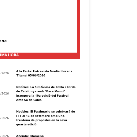
ena
IMA HORA
A la Carta: Entrevista Noèlia Llorens
8/2026
‘Titana’ 05/06/2026
Notícies: La Simfònica de Cobla i Corda
de Catalunya amb ‘Mare Mundi’
8/2026
inaugura la 10a edició del Festival
Amb So de Cobla
Notícies: El Festimariu se celebrarà de
l’11 al 13 de setembre amb una
8/2026
trentena de propostes en la seva
quarta edició
8/2026
Agenda: Filomena