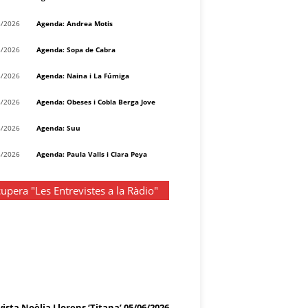
8/2026
Agenda: Andrea Motis
8/2026
Agenda: Sopa de Cabra
8/2026
Agenda: Naina i La Fúmiga
8/2026
Agenda: Obeses i Cobla Berga Jove
8/2026
Agenda: Suu
8/2026
Agenda: Paula Valls i Clara Peya
upera "Les Entrevistes a la Ràdio"
ista Noèlia Llorens ‘Titana’ 05/06/2026