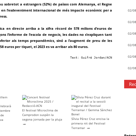
au sobretot a estrangers (52%) de països com Alemanya, el Regne
ertit en l’esdeveniment internacional de més impacte econòmic per a
02/0
ress.
02/0
ica en directe arriba a la xifra rècord de 578 milions d’euros de
02/0
ons l’informe de l’escola de negocis, les dades no s’expliquen tant
ferior als temps prepandèmics, sinó a l’augment de preu de les
02/0
58 euros per tiquet, el 2023 es va arribar als 80 euros.
02/0
Text: Guifré Jordan/ACN
02/0
Rec
elebrarà
El festival Microclima de
etembre
Camprodon suspèn la
 de
Sílvia Pérez Cruz encisa la
segona jornada per la pluja
eva
→
primera nit del Festival
→
Terramar
Entrev