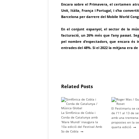
Encara sobre el Primavera, el certamen atr
Unit, Itàlia, França i Portugal, i s’ha conv
Barcelona per darrere del Mobile World Cong
En el conjunt espanyol, el sector de la mús
facturació, un 26% més que l’any passat. Seg
pel nombre d’espectadors, que encara és in
entrades del 48%. Si el 2022 la mitjana era de 
Related Posts
El Festimariu se c
La Simfònica de Cobla i
de l’11 al 13 de s
Corda de Catalunya amb
amb una trentena
‘Mare Mundi’ inaugura la
propostes en la s
→
10a edició del Festival Amb
quarta edició
→
So de Cobla