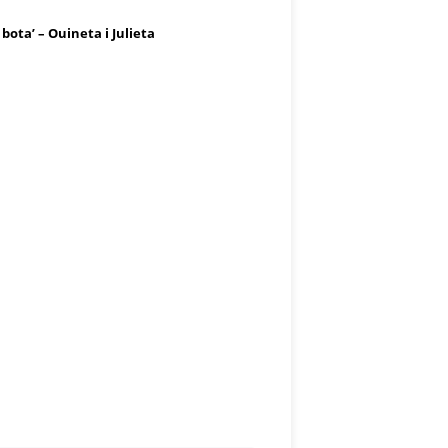
 bota’ – Ouineta i Julieta