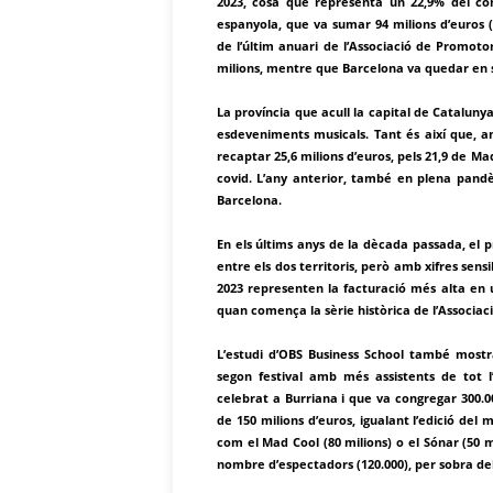
2023, cosa que representa un 22,9% del conj
espanyola, que va sumar 94 milions d’euros 
de l’últim anuari de l’Associació de Promoto
milions, mentre que Barcelona va quedar en s
La província que acull la capital de Cataluny
esdeveniments musicals. Tant és així que, a
recaptar 25,6 milions d’euros, pels 21,9 de Ma
covid. L’any anterior, també en plena pandè
Barcelona.
En els últims anys de la dècada passada, el p
entre els dos territoris, però amb xifres sensi
2023 representen la facturació més alta en 
quan comença la sèrie històrica de l’Associac
L’estudi d’OBS Business School també mostr
segon festival amb més assistents de tot l
celebrat a Burriana i que va congregar 300.
de 150 milions d’euros, igualant l’edició del
com el Mad Cool (80 milions) o el Sónar (50 m
nombre d’espectadors (120.000), per sobra del 