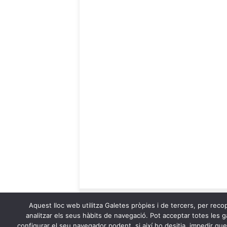
Aquest lloc web utilitza Galetes pròpies i de tercers, per recop
analitzar els seus hàbits de navegació. Pot acceptar totes les ga
configurar el seu navegador podent, si així ho desitja, impedir qu