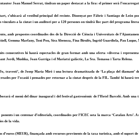
tautor Joan Manuel Serrat, tindran un paper destacat a la fira: el primer serà l’encarregat d
rt, s’ubicarà al vestíbul principal del recinte. Dissenyat per Fàbric i Santiago de León po
inculats a la ciutat i un auditori per a 120 persones on tindrà lloc part del programa literar
to, amb propostes coordinades des de la Direcció de Ciència i Universitats de l’Ajuntament
 Güell, Gemma Marfany, Toni Pou, Sira Abenoza, Fina Birulés, Ingrid Guardiola, Pau Luque,
s consecutives hi haurà espectacles de gran format amb una oferta «diversa i representati
nt Jordi, Mushka, Joan Garriga i el Mariatxi galàctic, La Sra. Tomassa i Tarta Relena.
‘Jo, travesti’, de Josep Maria Miró i una lectura dramatitzada de ‘La plaça del diamant’ d
creades per l’ocasió i pensades per retornar a la ciutat després de la FIL. També hi haurà tr
borarà el menú del dinar inaugural i del festival gastronòmic de l’Hotel Barceló. Amb una t
de ponents i un centenar d’editorials, coordinades per l’ICEC sota la marca ‘Catalan Arts’.
es de la vida.
s d’euros (MEUR), finançada amb recursos provinents de la taxa turística, amb el suport de 