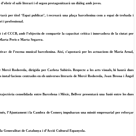
’obrir el saló literari i el segon protagonitzarà un diàleg amb joves.
rtarà per títol ‘Espai publicat’, i recrearà una plaça barcelonina com a espai de trobada i
i i professional.
 i el CCCB, amb l’objectiu de compartir la capacitat crítica i innovadora de la ciutat per
 Marta Peris o Marta Segarra.
va» de l’escena musical barcelonina. Així, s’apostarà per les actuacions de Maria Arnal,
e Mercè Rodoreda, dirigida per Carlota Subirós. Respecte a les arts visuals, hi haurà dues
es instal·lacions centrades en els universos literaris de Mercè Rodoreda, Joan Brossa i Àngel
rajectòria consolidada entre Barcelona i Mèxic, Bellver presentarà una fusió entre les dues
 A més, l’Ajuntament i la Cambra de Comerç impulsaran una missió empresarial per reforçar
la Generalitat de Catalunya i d’Acció Cultural Espanyola.