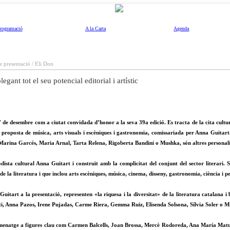
rogramació
A la Carta
Agenda
de presentació / Eli Don
ant tot el seu potencial editorial i artístic
de desembre com a ciutat convidada d’honor a la seva 39a edició. Es tracta de la cita cultu
ia proposta de música, arts visuals i escèniques i gastronomia, comissariada per Anna Gu
 Marina Garcés, Maria Arnal, Tarta Relena, Rigoberta Bandini o Mushka, són altres personali
ista cultural Anna Guitart i construït amb la complicitat del conjunt del sector literari. 
la literatura i que inclou arts escèniques, música, cinema, disseny, gastronomia, ciència i 
 Guitart a la presentació, representen «la riquesa i la diversitat» de la literatura catala
i, Anna Pazos, Irene Pujadas, Carme Riera, Gemma Ruiz, Elisenda Solsona, Sílvia Soler o M
 homenatge a figures clau com Carmen Balcells, Joan Brossa, Mercè Rodoreda, Ana María Matu