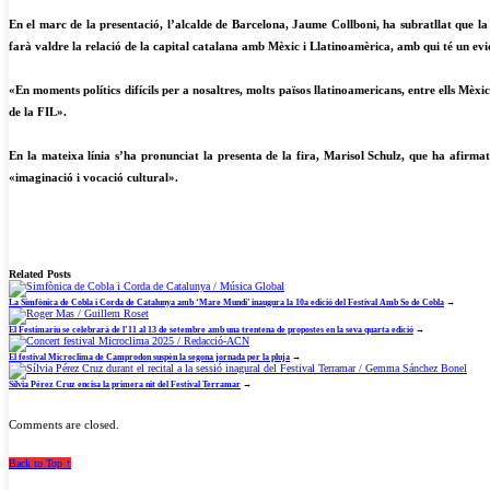
En el marc de la presentació, l’alcalde de Barcelona, Jaume Collboni, ha subratllat que la 
farà valdre la relació de la capital catalana amb Mèxic i Llatinoamèrica, amb qui té un evi
«En moments polítics difícils per a nosaltres, molts països llatinoamericans, entre ells Mèxic
de la FIL».
En la mateixa línia s’ha pronunciat la presenta de la fira, Marisol Schulz, que ha afirma
«imaginació i vocació cultural».
Related Posts
La Simfònica de Cobla i Corda de Catalunya amb ‘Mare Mundi’ inaugura la 10a edició del Festival Amb So de Cobla
→
El Festimariu se celebrarà de l’11 al 13 de setembre amb una trentena de propostes en la seva quarta edició
→
El festival Microclima de Camprodon suspèn la segona jornada per la pluja
→
Sílvia Pérez Cruz encisa la primera nit del Festival Terramar
→
Comments are closed.
Back to Top ↑