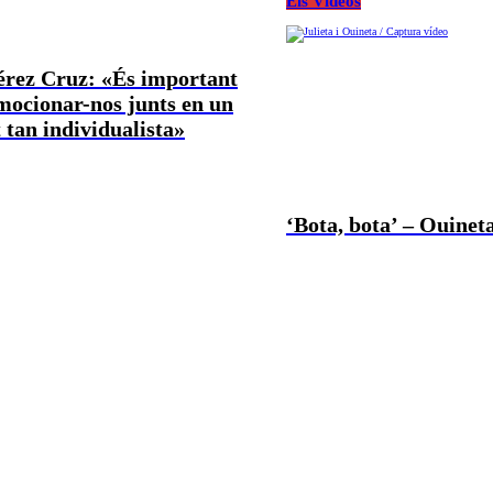
Els Vídeos
Pérez Cruz: «És important
mocionar-nos junts en un
tan individualista»
‘Bota, bota’ – Ouineta