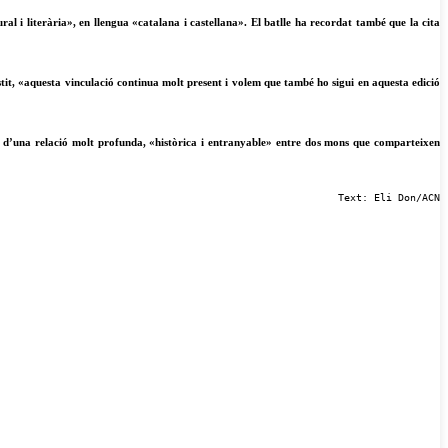
al i literària», en llengua «catalana i castellana». El batlle ha recordat també que la cita
nsistit, «aquesta vinculació continua molt present i volem que també ho sigui en aquesta edició
ió» d’una relació molt profunda, «històrica i entranyable» entre dos mons que comparteixen
Text: Eli Don/ACN