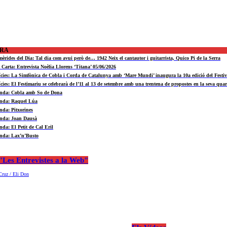
ORA
mèrides del Dia: Tal dia com avui però de… 1942 Neix el cantautor i guitarrista, Quico Pi de la Serra
a Carta: Entrevista Noèlia Llorens ‘Titana’ 05/06/2026
ícies: La Simfònica de Cobla i Corda de Catalunya amb ‘Mare Mundi’ inaugura la 10a edició del Fest
ícies: El Festimariu se celebrarà de l’11 al 13 de setembre amb una trentena de propostes en la seva quar
nda: Cobla amb So de Dona
nda: Raquel Lúa
nda: Pitxorines
nda: Joan Dausà
nda: El Petit de Cal Eril
nda: Lax’n’Busto
Les Entrevistes a la Web"