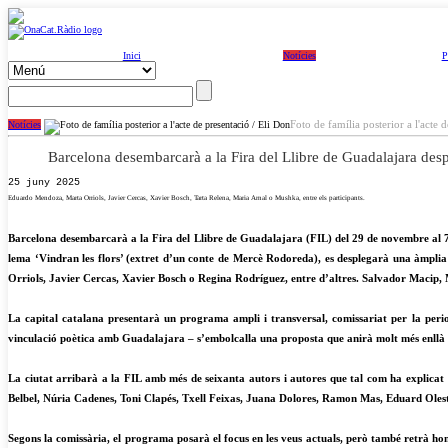
Inici
Notícies
P
Foto de família posterior a l'acte 
Notícies
Barcelona desembarcarà a la Fira del Llibre de Guadalajara despleg
25 juny 2025
Eduardo Mendoza, Marta Orriols, Javier Cercas, Xavier Bosch, Tarta Relena, Maria Arnal o Mushka, entre els participants.
Barcelona desembarcarà a la Fira del Llibre de Guadalajara (FIL) del 29 de novembre al 7 
lema ‘Vindran les flors’ (extret d’un conte de Mercè Rodoreda), es desplegarà una àmpl
Orriols, Javier Cercas, Xavier Bosch o Regina Rodríguez, entre d’altres. Salvador Macip,
La capital catalana presentarà un programa ampli i transversal, comissariat per la period
vinculació poètica amb Guadalajara – s’embolcalla una proposta que anirà molt més enllà de 
La ciutat arribarà a la FIL amb més de seixanta autors i autores que tal com ha explicat
Belbel, Núria Cadenes, Toni Clapés, Txell Feixas, Juana Dolores, Ramon Mas, Eduard Olest
Segons la comissària, el programa posarà el focus en les veus actuals, però també retrà