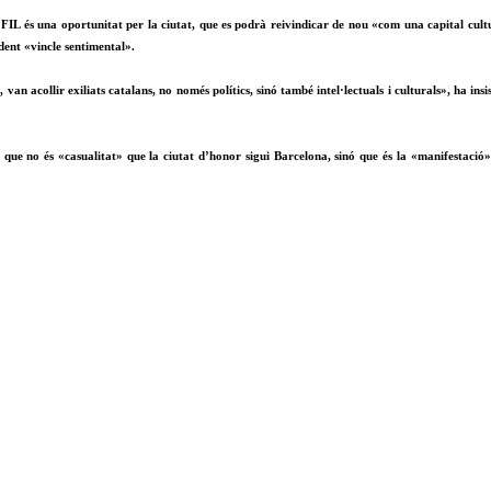
FIL és una oportunitat per la ciutat, que es podrà reivindicar de nou «com una capital cultur
dent «vincle sentimental».
, van acollir exiliats catalans, no només polítics, sinó també intel·lectuals i culturals», ha i
t que no és «casualitat» que la ciutat d’honor sigui Barcelona, sinó que és la «manifestac