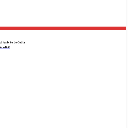
ival Amb So de Cobla
ta edició