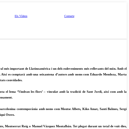
Els Vídeos
Contacte
ral més important de Llatinoamèrica i un dels esdeveniments més rellevants del món. Amb el
itart. Així es comptarà amb una seixantena d’autors amb noms com Eduardo Mendoza, Marta
tats convidades.
Sota el lema ‘Vindran les flors’ – vinculat amb la tradició de Sant Jordi, així com amb la
pensament.
na i barcelonina contemporània amb noms com Montse Albets, Kiko Amat, Santi Balmes, Sergi
iqui Otero.
te, Montserrat Roig o Manuel Vázquez Montalbán. Tot plegat durant un total de vuit dies,