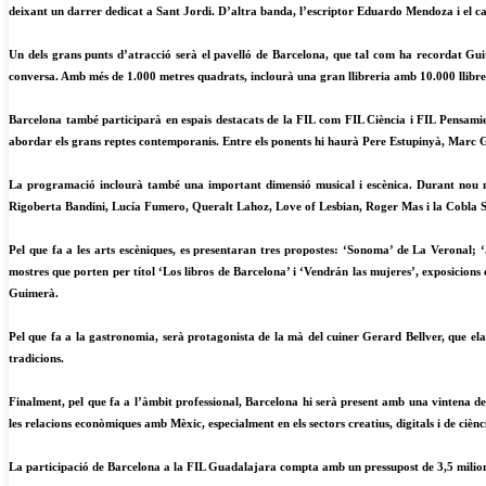
deixant un darrer dedicat a Sant Jordi. D’altra banda, l’escriptor Eduardo Mendoza i el can
Un dels grans punts d’atracció serà el pavelló de Barcelona, que tal com ha recordat Guita
conversa. Amb més de 1.000 metres quadrats, inclourà una gran llibreria amb 10.000 llibres v
Barcelona també participarà en espais destacats de la FIL com FIL Ciència i FIL Pensamien
abordar els grans reptes contemporanis. Entre els ponents hi haurà Pere Estupinyà, Marc
La programació inclourà també una important dimensió musical i escènica. Durant nou nit
Rigoberta Bandini, Lucía Fumero, Queralt Lahoz, Love of Lesbian, Roger Mas i la Cobla Sa
Pel que fa a les arts escèniques, es presentaran tres propostes: ‘Sonoma’ de La Veronal; 
mostres que porten per títol ‘Los libros de Barcelona’ i ‘Vendrán las mujeres’, exposicions 
Guimerà.
Pel que fa a la gastronomia, serà protagonista de la mà del cuiner Gerard Bellver, que ela
tradicions.
Finalment, pel que fa a l’àmbit professional, Barcelona hi serà present amb una vintena 
les relacions econòmiques amb Mèxic, especialment en els sectors creatius, digitals i de ciènci
La participació de Barcelona a la FIL Guadalajara compta amb un pressupost de 3,5 milion