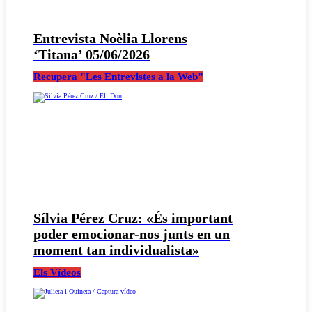
Entrevista Noèlia Llorens
‘Titana’ 05/06/2026
Recupera "Les Entrevistes a la Web"
Sílvia Pérez Cruz: «És important
poder emocionar-nos junts en un
moment tan individualista»
Els Vídeos