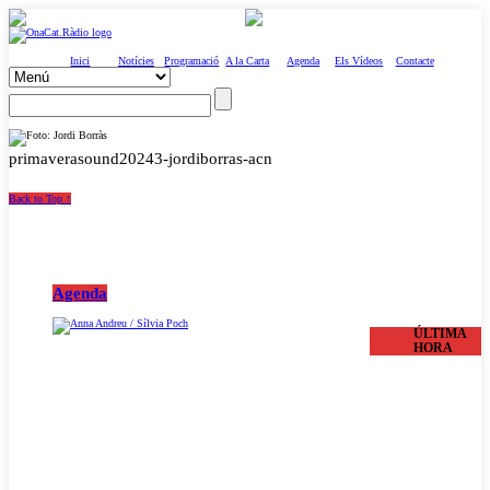
Inici
Notícies
Programació
A la Carta
Agenda
Els Vídeos
Contacte
primaverasound20243-jordiborras-acn
Back to Top ↑
Agenda
ÚLTIMA
HORA