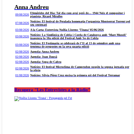
Anna Andreu
Efemèrides del Dia: Tal dia com avui però de… 1944 Neix el compositor i
09/08/2026
pianista, Ricard Miralles
Notícies: El festival de Peralada homenatja l’organista Montserrat Torrent pel
07/08/2026
seu centenari
03/08/2026
A la Carta: Entrevista Noèlia Llorens ‘Titana’ 05/06/2026
Notícies: La Simfònica de Cobla i Corda de Catalunya amb ‘Mare Mundi’
03/08/2026
inaugura la 10a edició del Festival Amb So de Cobla
Notícies: El Festimariu se celebrarà de l’11 al 13 de setembre amb una
03/08/2026
trentena de propostes en la seva quarta edició
02/08/2026
Agenda: Anna Andreu
02/08/2026
Agenda: Joan Dausà
02/08/2026
Agenda: Sopa de Cabra
Notícies: El festival Microclima de Camprodon suspèn la segona jornada per
02/08/2026
la pluja
01/08/2026
Notícies: Sílvia Pérez Cruz encisa la primera nit del Festival Terramar
Recupera "Les Entrevistes a la Ràdio"