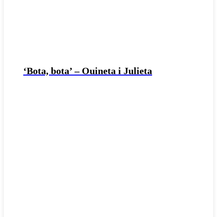
‘Bota, bota’ – Ouineta i Julieta