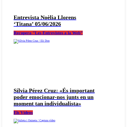
Entrevista Noèlia Llorens
‘Titana’ 05/06/2026
Recupera "Les Entrevistes a la Web"
Sílvia Pérez Cruz: «És important
poder emocionar-nos junts en un
moment tan individualista»
Els Vídeos