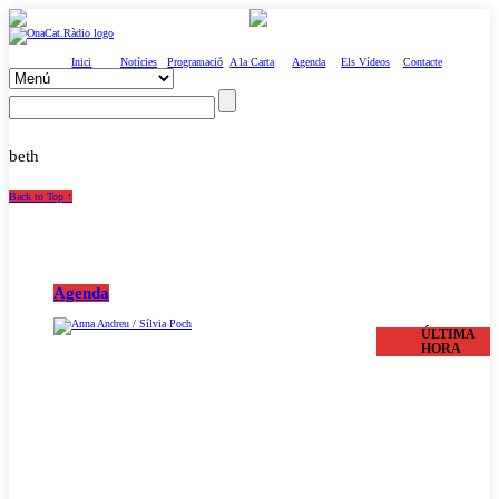
Inici
Notícies
Programació
A la Carta
Agenda
Els Vídeos
Contacte
beth
Back to Top ↑
Agenda
ÚLTIMA
HORA