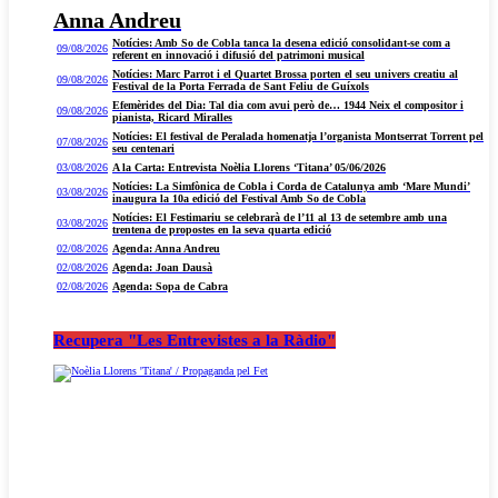
Anna Andreu
Notícies: Amb So de Cobla tanca la desena edició consolidant-se com a
09/08/2026
referent en innovació i difusió del patrimoni musical
Notícies: Marc Parrot i el Quartet Brossa porten el seu univers creatiu al
09/08/2026
Festival de la Porta Ferrada de Sant Feliu de Guíxols
Efemèrides del Dia: Tal dia com avui però de… 1944 Neix el compositor i
09/08/2026
pianista, Ricard Miralles
Notícies: El festival de Peralada homenatja l’organista Montserrat Torrent pel
07/08/2026
seu centenari
03/08/2026
A la Carta: Entrevista Noèlia Llorens ‘Titana’ 05/06/2026
Notícies: La Simfònica de Cobla i Corda de Catalunya amb ‘Mare Mundi’
03/08/2026
inaugura la 10a edició del Festival Amb So de Cobla
Notícies: El Festimariu se celebrarà de l’11 al 13 de setembre amb una
03/08/2026
trentena de propostes en la seva quarta edició
02/08/2026
Agenda: Anna Andreu
02/08/2026
Agenda: Joan Dausà
02/08/2026
Agenda: Sopa de Cabra
Recupera "Les Entrevistes a la Ràdio"