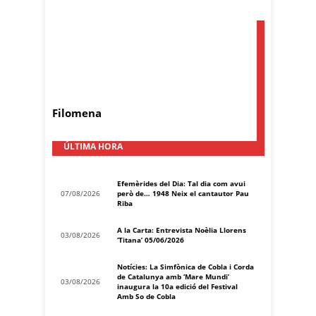
Filomena
ÚLTIMA HORA
Efemèrides del Dia: Tal dia com avui
07/08/2026
però de… 1948 Neix el cantautor Pau
Riba
A la Carta: Entrevista Noèlia Llorens
03/08/2026
‘Titana’ 05/06/2026
Notícies: La Simfònica de Cobla i Corda
de Catalunya amb ‘Mare Mundi’
03/08/2026
inaugura la 10a edició del Festival
Amb So de Cobla