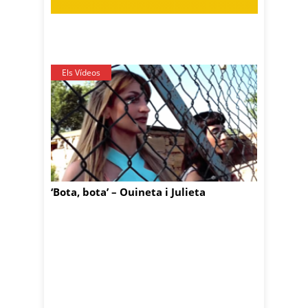
Els Vídeos
‘Bota, bota’ – Ouineta i Julieta