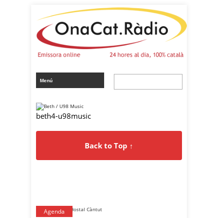
beth4-u98music
Back to Top ↑
Agenda