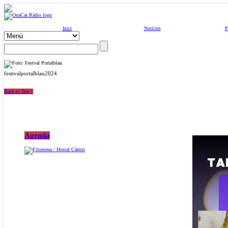
Inici
Notícies
P
festivalportalblau2024
Back to Top ↑
Agenda