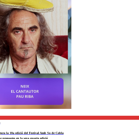
a
ra la 10a edició del Festival Amb So de Cobla
e propostes en la seva quarta edició