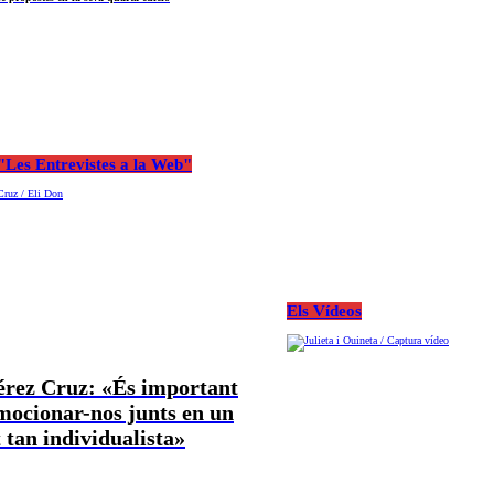
Les Entrevistes a la Web"
Els Vídeos
Pérez Cruz: «És important
mocionar-nos junts en un
tan individualista»