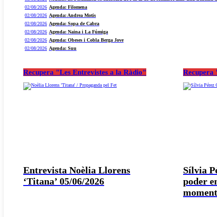
02/08/2026
Agenda: Filomena
02/08/2026
Agenda: Andrea Motis
02/08/2026
Agenda: Sopa de Cabra
02/08/2026
Agenda: Naina i La Fúmiga
02/08/2026
Agenda: Obeses i Cobla Berga Jove
02/08/2026
Agenda: Suu
Recupera "Les Entrevistes a la Ràdio"
Recupera "
Entrevista Noèlia Llorens
Sílvia 
‘Titana’ 05/06/2026
poder e
moment 