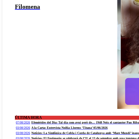
Filomena
ÚLTIMA HORA
07/08/2026
Efemèrides del Dia: Tal dia com avui però de… 1948 Neix el cantautor Pau Rib
03/08/2026
A la Carta: Entrevista Noèlia Llorens ‘Titana’ 05/06/2026
03/08/2026
Notícies: La Simfònica de Cobla i Corda de Catalunya amb ‘Mare Mundi’ inaugu
03/08/2026
Notícies: El Festimariu se celebrarà de l’11 al 13 de setembre amb una trentena d