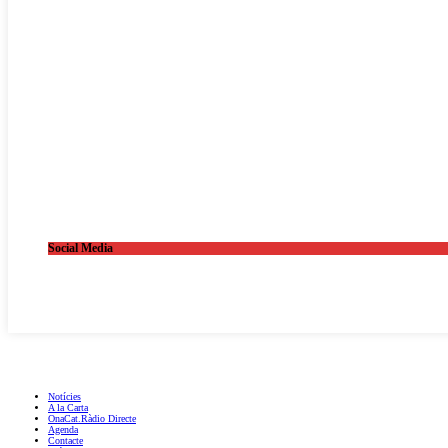
Social Media
OnaCat.Ràdio -- Powered by OnaCat.Ràdio
Notícies
A la Carta
OnaCat.Ràdio Directe
Agenda
Contacte