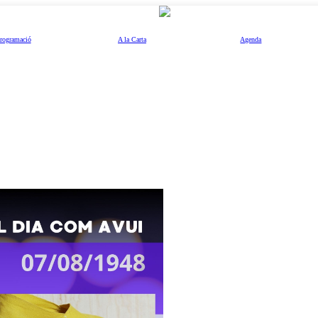
rogramació
A la Carta
Agenda