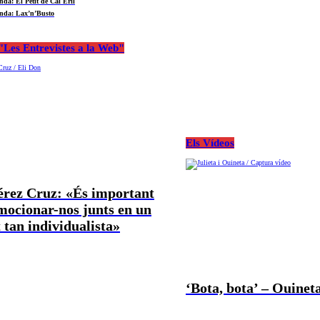
nda: El Petit de Cal Eril
nda: Lax’n’Busto
Les Entrevistes a la Web"
Els Vídeos
Pérez Cruz: «És important
mocionar-nos junts en un
tan individualista»
‘Bota, bota’ – Ouineta