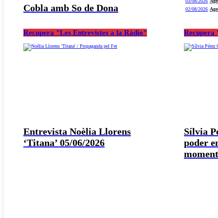
03/08/2026
Age
Cobla amb So de Dona
02/08/2026
Age
Recupera "Les Entrevistes a la Ràdio"
Recupera "
Entrevista Noèlia Llorens
Sílvia 
‘Titana’ 05/06/2026
poder e
moment 