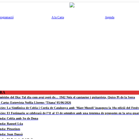
rogramació
A la Carta
Agenda
ORA
mèrides del Dia: Tal dia com avui però de… 1942 Neix el cantautor i guitarrista, Quico Pi de la Serra
a Carta: Entrevista Noèlia Llorens ‘Titana’ 05/06/2026
ícies: La Simfònica de Cobla i Corda de Catalunya amb ‘Mare Mundi’ inaugura la 10a edició del Fest
ícies: El Festimariu se celebrarà de l’11 al 13 de setembre amb una trentena de propostes en la seva quar
nda: Cobla amb So de Dona
nda: Raquel Lúa
nda: Pitxorines
nda: Joan Dausà