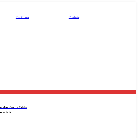
Els Vídeos
Contacte
ival Amb So de Cobla
ta edició