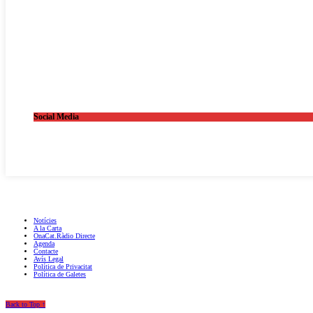
Social Media
OnaCat.Ràdio -- Powered by OnaCat.Ràdio
Notícies
A la Carta
OnaCat.Ràdio Directe
Agenda
Contacte
Avís Legal
Política de Privacitat
Política de Galetes
Back to Top ↑