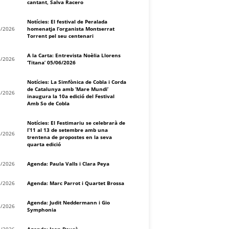
cantant, Salva Racero
Notícies: El festival de Peralada
8/2026
homenatja l’organista Montserrat
Torrent pel seu centenari
A la Carta: Entrevista Noèlia Llorens
8/2026
‘Titana’ 05/06/2026
Notícies: La Simfònica de Cobla i Corda
de Catalunya amb ‘Mare Mundi’
8/2026
inaugura la 10a edició del Festival
Amb So de Cobla
Notícies: El Festimariu se celebrarà de
l’11 al 13 de setembre amb una
8/2026
trentena de propostes en la seva
quarta edició
8/2026
Agenda: Paula Valls i Clara Peya
8/2026
Agenda: Marc Parrot i Quartet Brossa
Agenda: Judit Neddermann i Gio
8/2026
Symphonia