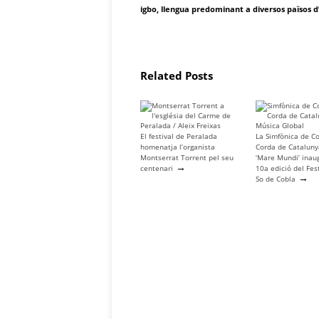
igbo, llengua predominant a diversos països d’
Related Posts
El festival de Peralada
La Simfònica de Co
homenatja l’organista
Corda de Catalun
Montserrat Torrent pel seu
‘Mare Mundi’ inau
→
centenari
10a edició del Fes
→
So de Cobla