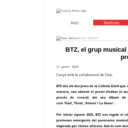
Inici
Notícies
Foto: Delirics
BTZ, el grup musical
pr
17 gener 2025
Cançó amb la col·laboració de Cloe.
BTZ són els dos joves de la Colònia Güell qu
manera, van obtenir el premi d’editar el seu
procés de creació del seu àlbum de d
com ‘Oasi’, ‘Fènix’, ‘Atmos’ i ‘La llavor’.
Per iniciar aquest 2025, BTZ ens regala el c
promeses emergents del panorama musical c
inspirada per ritmes africans. Així és com don