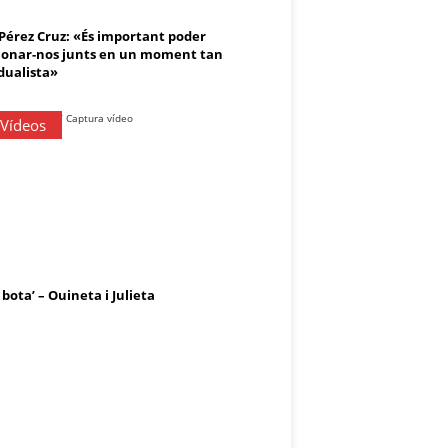
 Pérez Cruz: «És important poder
onar-nos junts en un moment tan
dualista»
 Vídeos
 bota’ – Ouineta i Julieta