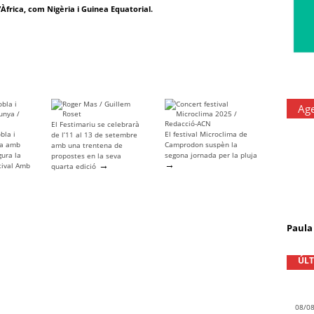
Àfrica, com Nigèria i Guinea Equatorial.
Ag
El Festimariu se celebrarà
bla i
El festival Microclima de
de l’11 al 13 de setembre
ya amb
Camprodon suspèn la
amb una trentena de
gura la
segona jornada per la pluja
propostes en la seva
→
→
tival Amb
quarta edició
Paula 
ÚLT
08/0