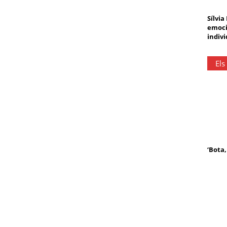
Sílvia
emoci
indivi
Els
‘Bota,