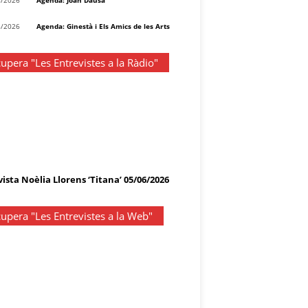
8/2026
Agenda: Joan Dausà
8/2026
Agenda: Ginestà i Els Amics de les Arts
upera "Les Entrevistes a la Ràdio"
ista Noèlia Llorens ‘Titana’ 05/06/2026
upera "Les Entrevistes a la Web"