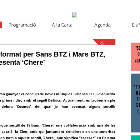
Programació
A la Carta
Agenda
Els
Notícies
 format per Sans BTZ i Mars BTZ,
esenta ‘Chere’
e van guanyar el concurs de noves músiques urbanes KLK, i d’aquesta
 primer disc amb el segell Delirics. Actualment, es troben en ple
ebut: ‘Cosmos’, del qual ja han avançat alguns senzills
inquè senzill de l’àlbum: ‘Chere’, una col·laboració amb una de les
atalà, la Cloe, amb qui juntament s’endinsen en una sonoritat
en nom a aquest senzill, ‘Chere’, que significa “esperar” en l’idioma