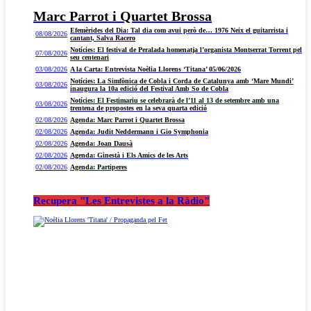
Marc Parrot i Quartet Brossa
Efemèrides del Dia: Tal dia com avui però de… 1976 Neix el guitarrista i
08/08/2026
cantant, Salva Racero
Notícies: El festival de Peralada homenatja l’organista Montserrat Torrent pel
07/08/2026
seu centenari
03/08/2026
A la Carta: Entrevista Noèlia Llorens ‘Titana’ 05/06/2026
Notícies: La Simfònica de Cobla i Corda de Catalunya amb ‘Mare Mundi’
03/08/2026
inaugura la 10a edició del Festival Amb So de Cobla
Notícies: El Festimariu se celebrarà de l’11 al 13 de setembre amb una
03/08/2026
trentena de propostes en la seva quarta edició
02/08/2026
Agenda: Marc Parrot i Quartet Brossa
02/08/2026
Agenda: Judit Neddermann i Gio Symphonia
02/08/2026
Agenda: Joan Dausà
02/08/2026
Agenda: Ginestà i Els Amics de les Arts
02/08/2026
Agenda: Partiperes
Recupera "Les Entrevistes a la Ràdio"