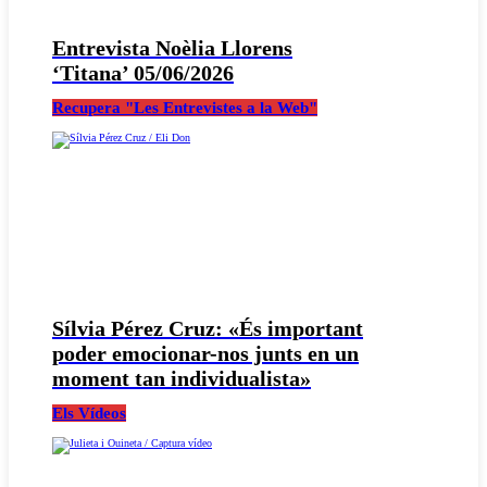
Entrevista Noèlia Llorens
‘Titana’ 05/06/2026
Recupera "Les Entrevistes a la Web"
Sílvia Pérez Cruz: «És important
poder emocionar-nos junts en un
moment tan individualista»
Els Vídeos