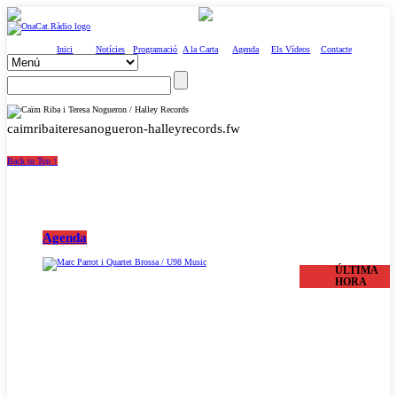
Inici
Notícies
Programació
A la Carta
Agenda
Els Vídeos
Contacte
caimribaiteresanogueron-halleyrecords.fw
Back to Top ↑
Agenda
ÚLTIMA
HORA