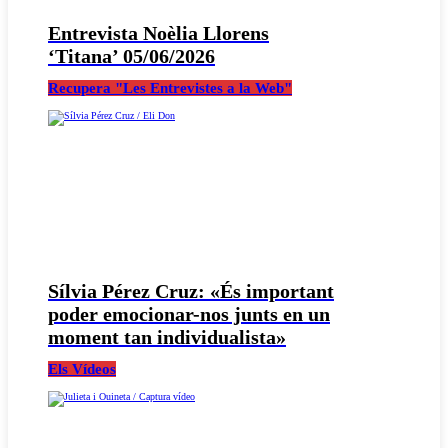
Entrevista Noèlia Llorens
‘Titana’ 05/06/2026
Recupera "Les Entrevistes a la Web"
Sílvia Pérez Cruz: «És important
poder emocionar-nos junts en un
moment tan individualista»
Els Vídeos