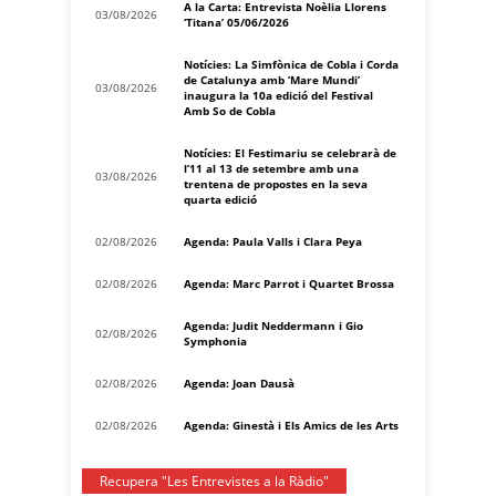
A la Carta: Entrevista Noèlia Llorens
03/08/2026
‘Titana’ 05/06/2026
Notícies: La Simfònica de Cobla i Corda
de Catalunya amb ‘Mare Mundi’
03/08/2026
inaugura la 10a edició del Festival
Amb So de Cobla
Notícies: El Festimariu se celebrarà de
l’11 al 13 de setembre amb una
03/08/2026
trentena de propostes en la seva
quarta edició
02/08/2026
Agenda: Paula Valls i Clara Peya
02/08/2026
Agenda: Marc Parrot i Quartet Brossa
Agenda: Judit Neddermann i Gio
02/08/2026
Symphonia
02/08/2026
Agenda: Joan Dausà
02/08/2026
Agenda: Ginestà i Els Amics de les Arts
Recupera "Les Entrevistes a la Ràdio"