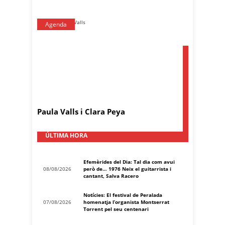
Agenda
Paula Valls i Clara Peya
ÚLTIMA HORA
Efemèrides del Dia: Tal dia com avui
08/08/2026
però de… 1976 Neix el guitarrista i
cantant, Salva Racero
Notícies: El festival de Peralada
07/08/2026
homenatja l’organista Montserrat
Torrent pel seu centenari