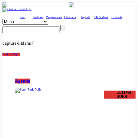
Inici
Notícies
Programació
A la Carta
Agenda
Els Vídeos
Contacte
capture-lildami7
Back to Top ↑
Agenda
ÚLTIMA
HORA