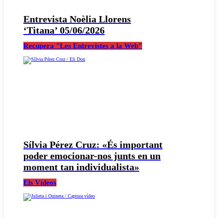
Entrevista Noèlia Llorens
‘Titana’ 05/06/2026
Recupera "Les Entrevistes a la Web"
Sílvia Pérez Cruz: «És important
poder emocionar-nos junts en un
moment tan individualista»
Els Vídeos