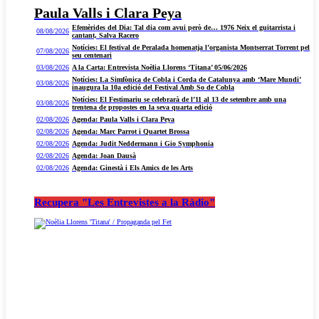
Paula Valls i Clara Peya
Efemèrides del Dia: Tal dia com avui però de… 1976 Neix el guitarrista i
08/08/2026
cantant, Salva Racero
Notícies: El festival de Peralada homenatja l’organista Montserrat Torrent pel
07/08/2026
seu centenari
03/08/2026
A la Carta: Entrevista Noèlia Llorens ‘Titana’ 05/06/2026
Notícies: La Simfònica de Cobla i Corda de Catalunya amb ‘Mare Mundi’
03/08/2026
inaugura la 10a edició del Festival Amb So de Cobla
Notícies: El Festimariu se celebrarà de l’11 al 13 de setembre amb una
03/08/2026
trentena de propostes en la seva quarta edició
02/08/2026
Agenda: Paula Valls i Clara Peya
02/08/2026
Agenda: Marc Parrot i Quartet Brossa
02/08/2026
Agenda: Judit Neddermann i Gio Symphonia
02/08/2026
Agenda: Joan Dausà
02/08/2026
Agenda: Ginestà i Els Amics de les Arts
Recupera "Les Entrevistes a la Ràdio"