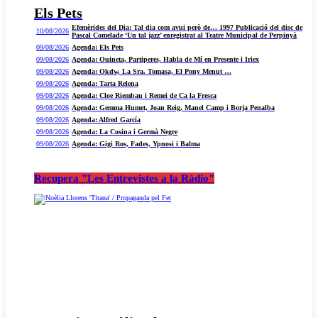
Els Pets
Efemèrides del Dia: Tal dia com avui però de… 1997 Publicació del disc de
10/08/2026
Pascal Comelade ‘Un tal jazz’ enregistrat al Teatre Municipal de Perpinyà
09/08/2026
Agenda: Els Pets
09/08/2026
Agenda: Ouineta, Partiperes, Habla de Mí en Presente i Iriex
09/08/2026
Agenda: Okdw, La Sra. Tomasa, El Pony Menut …
09/08/2026
Agenda: Tarta Relena
09/08/2026
Agenda: Cloe Riembau i Remei de Ca la Fresca
09/08/2026
Agenda: Gemma Humet, Joan Reig, Manel Camp i Borja Penalba
09/08/2026
Agenda: Alfred García
09/08/2026
Agenda: La Cosina i Germà Negre
09/08/2026
Agenda: Gigi Ros, Fades, Ypnosi i Balma
Recupera "Les Entrevistes a la Ràdio"