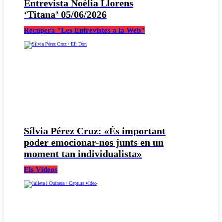
Entrevista Noèlia Llorens
‘Titana’ 05/06/2026
Recupera "Les Entrevistes a la Web"
Sílvia Pérez Cruz: «És important
poder emocionar-nos junts en un
moment tan individualista»
Els Vídeos