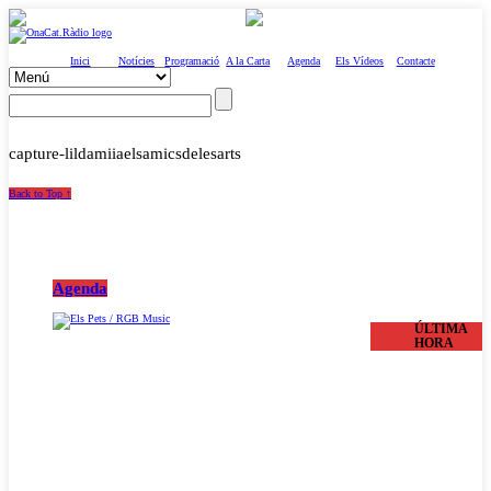
Inici
Notícies
Programació
A la Carta
Agenda
Els Vídeos
Contacte
capture-lildamiiaelsamicsdelesarts
Back to Top ↑
Agenda
ÚLTIMA
HORA