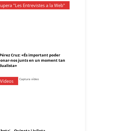
upera "Les Entrevistes a la Web"
 Pérez Cruz: «És important poder
onar-nos junts en un moment tan
dualista»
 Vídeos
 bota’ – Ouineta i Julieta