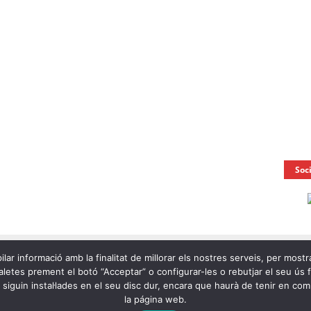
Soc
ilar informació amb la finalitat de millorar els nostres serveis, per mostr
letes prement el botó “Acceptar” o configurar-les o rebutjar el seu ús fen
e siguin instal·lades en el seu disc dur, encara que haurà de tenir en c
la página web.