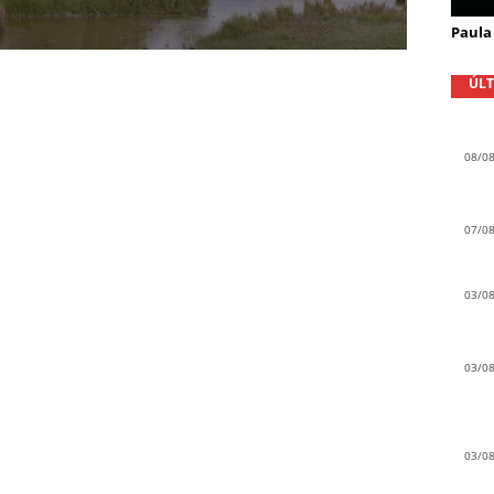
Paula 
ÚLT
08/0
07/0
03/0
03/0
03/0