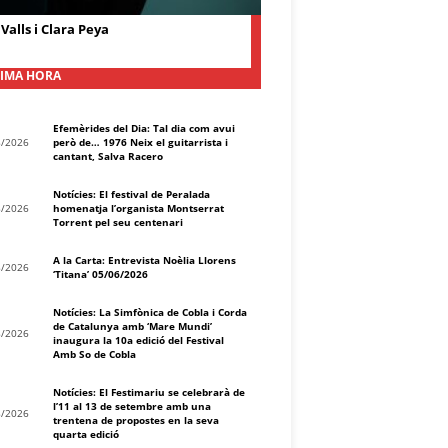
Valls i Clara Peya
IMA HORA
Efemèrides del Dia: Tal dia com avui
8/2026
però de… 1976 Neix el guitarrista i
cantant, Salva Racero
Notícies: El festival de Peralada
8/2026
homenatja l’organista Montserrat
Torrent pel seu centenari
A la Carta: Entrevista Noèlia Llorens
8/2026
‘Titana’ 05/06/2026
Notícies: La Simfònica de Cobla i Corda
de Catalunya amb ‘Mare Mundi’
8/2026
inaugura la 10a edició del Festival
Amb So de Cobla
Notícies: El Festimariu se celebrarà de
l’11 al 13 de setembre amb una
8/2026
trentena de propostes en la seva
quarta edició