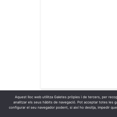
Aquest lloc web utilitza Galetes pròpies i de tercers, per recop
analitzar els seus hàbits de navegació. Pot acceptar totes les ga
configurar el seu navegador podent, si així ho desitja, impedir qu