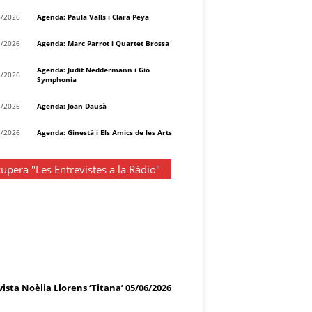
8/2026
Agenda: Paula Valls i Clara Peya
8/2026
Agenda: Marc Parrot i Quartet Brossa
Agenda: Judit Neddermann i Gio
8/2026
Symphonia
8/2026
Agenda: Joan Dausà
8/2026
Agenda: Ginestà i Els Amics de les Arts
upera "Les Entrevistes a la Ràdio"
ista Noèlia Llorens ‘Titana’ 05/06/2026