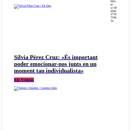
0Ws
h?
si=f0
63e6
3778
7546
3a
Sílvia Pérez Cruz: «És important
poder emocionar-nos junts en un
moment tan individualista»
Els Vídeos