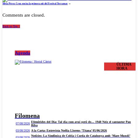
Sílvia Pérez Cruz encisa la primera nit del Festival Terramar
→
Comments are closed.
Back to Top ↑
Agenda
ÚLTIMA
HORA
Filomena
Efemèrides del Dia: Tal dia com avui però de… 1948 Neix el cantautor Pau
07/08/2026
Riba
03/08/2026
A la Carta: Entrevista Noèlia Llorens ‘Titana’ 05/06/2026
Notícies: La Simfònica de Cobla i Corda de Catalunya amb ‘Mare Mundi’
03/08/2026