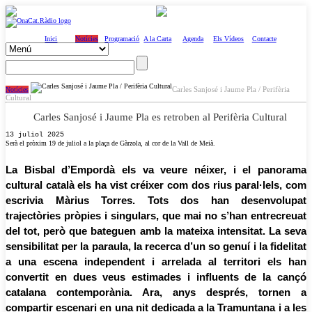
Inici
Notícies
Programació
A la Carta
Agenda
Els Vídeos
Contacte
Carles Sanjosé i Jaume Pla / Perifèria
Notícies
Cultural
Carles Sanjosé i Jaume Pla es retroben al Perifèria Cultural
13 juliol 2025
Serà el pròxim 19 de juliol a la plaça de Gàrzola, al cor de la Vall de Meià.
La Bisbal d’Empordà els va veure néixer, i el panorama
cultural català els ha vist créixer com dos rius paral·lels, com
escrivia Màrius Torres. Tots dos han desenvolupat
trajectòries pròpies i singulars, que mai no s’han entrecreuat
del tot, però que bateguen amb la mateixa intensitat. La seva
sensibilitat per la paraula, la recerca d’un so genuí i la fidelitat
a una escena independent i arrelada al territori els han
convertit en dues veus estimades i influents de la cançó
catalana contemporània. Ara, anys després, tornen a
compartir escenari en una nit dedicada a la Tramuntana i a les