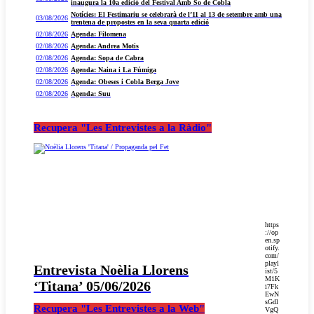
inaugura la 10a edició del Festival Amb So de Cobla
Notícies: El Festimariu se celebrarà de l’11 al 13 de setembre amb una
03/08/2026
trentena de propostes en la seva quarta edició
02/08/2026
Agenda: Filomena
02/08/2026
Agenda: Andrea Motis
02/08/2026
Agenda: Sopa de Cabra
02/08/2026
Agenda: Naina i La Fúmiga
02/08/2026
Agenda: Obeses i Cobla Berga Jove
02/08/2026
Agenda: Suu
Recupera "Les Entrevistes a la Ràdio"
https
://op
en.sp
otify.
com/
playl
Entrevista Noèlia Llorens
ist/5
M1K
‘Titana’ 05/06/2026
i7Fk
EwN
sGdl
Recupera "Les Entrevistes a la Web"
VgQ