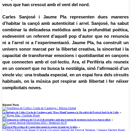
veus que han crescut amb el vent del nord.
Carles Sanjosé i Jaume Pla representen dues maneres
d’habitar la cançó amb autenticitat i arrel. Sanjosé, ha sabut
combinar la delicadesa melòdica amb la profunditat poètica,
esdevenint un referent d’aquell pop d’autor que no renuncia
ni a l’arrel ni a l’experimentació. Jaume Pla, ha construït un
univers sonor marcat per la llibertat creativa, la sinceritat i la
capacitat de transformar emocions i quotidianitat en cançons
que connecten amb el col·lectiu. Ara, el Perifèria els reuneix
en un concert que no busca la nostàlgia, sinó l’afirmació d’un
vincle viu: una trobada especial, en un espai fora dels circuits
habituals, on la música pot respirar amb llibertat i fer néixer
complicitats noves.
Related Posts
La Simfònica de Cobla i Corda de Catalunya amb ‘Mare Mundi’ inaugura la 10a edició del Festival Amb So de Cobla
→
El Festimariu se celebrarà de l’11 al 13 de setembre amb una trentena de propostes en la seva quarta edició
→
El festival Microclima de Camprodon suspèn la segona jornada per la pluja
→