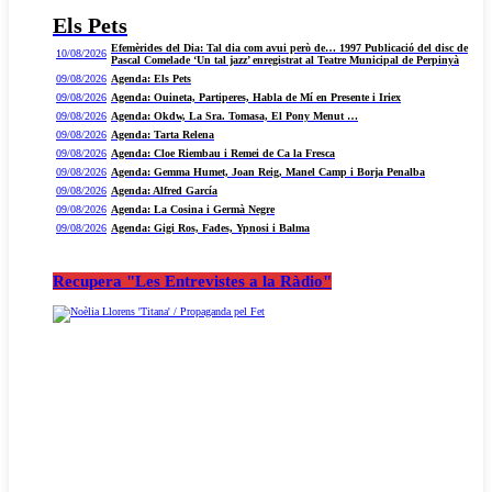
Els Pets
Efemèrides del Dia: Tal dia com avui però de… 1997 Publicació del disc de
10/08/2026
Pascal Comelade ‘Un tal jazz’ enregistrat al Teatre Municipal de Perpinyà
09/08/2026
Agenda: Els Pets
09/08/2026
Agenda: Ouineta, Partiperes, Habla de Mí en Presente i Iriex
09/08/2026
Agenda: Okdw, La Sra. Tomasa, El Pony Menut …
09/08/2026
Agenda: Tarta Relena
09/08/2026
Agenda: Cloe Riembau i Remei de Ca la Fresca
09/08/2026
Agenda: Gemma Humet, Joan Reig, Manel Camp i Borja Penalba
09/08/2026
Agenda: Alfred García
09/08/2026
Agenda: La Cosina i Germà Negre
09/08/2026
Agenda: Gigi Ros, Fades, Ypnosi i Balma
Recupera "Les Entrevistes a la Ràdio"