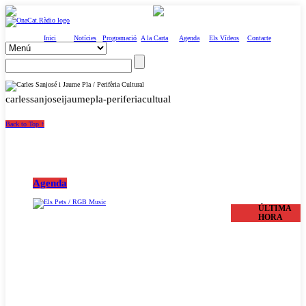
Inici
Notícies
Programació
A la Carta
Agenda
Els Vídeos
Contacte
carlessanjoseijaumepla-periferiacultual
Back to Top ↑
Agenda
ÚLTIMA
HORA