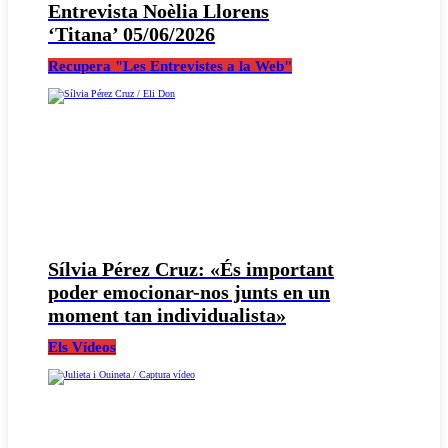
Entrevista Noèlia Llorens
‘Titana’ 05/06/2026
Recupera "Les Entrevistes a la Web"
Sílvia Pérez Cruz: «És important
poder emocionar-nos junts en un
moment tan individualista»
Els Vídeos