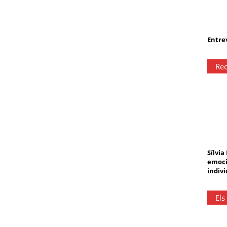
Entrev
Rec
Sílvia
emoci
indivi
Els