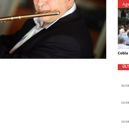
Ag
Cobla
ÚLT
06/0
03/0
03/0