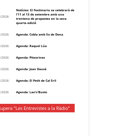
Notícies: El Festimariu se celebrarà de
l’11 al 13 de setembre amb una
8/2026
trentena de propostes en la seva
quarta edició
8/2026
Agenda: Cobla amb So de Dona
8/2026
Agenda: Raquel Lúa
8/2026
Agenda: Pitxorines
8/2026
Agenda: Joan Dausà
8/2026
Agenda: El Petit de Cal Eril
8/2026
Agenda: Lax’n’Busto
upera "Les Entrevistes a la Ràdio"