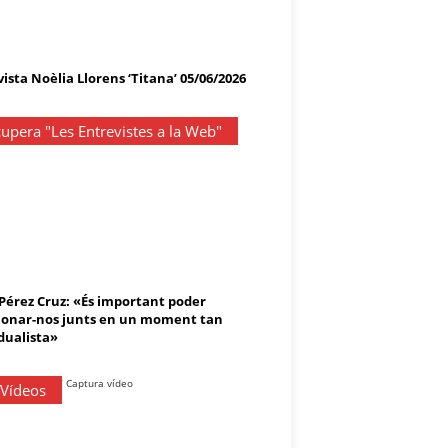
ista Noèlia Llorens ‘Titana’ 05/06/2026
upera "Les Entrevistes a la Web"
 Pérez Cruz: «És important poder
onar-nos junts en un moment tan
dualista»
 Vídeos