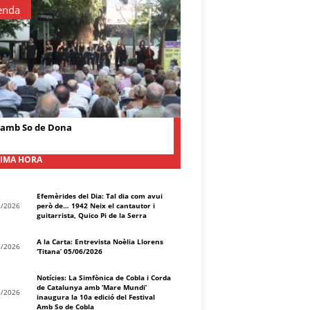
enda
 amb So de Dona
IMA HORA
Efemèrides del Dia: Tal dia com avui
8/2026
però de… 1942 Neix el cantautor i
guitarrista, Quico Pi de la Serra
A la Carta: Entrevista Noèlia Llorens
8/2026
‘Titana’ 05/06/2026
Notícies: La Simfònica de Cobla i Corda
de Catalunya amb ‘Mare Mundi’
8/2026
inaugura la 10a edició del Festival
Amb So de Cobla