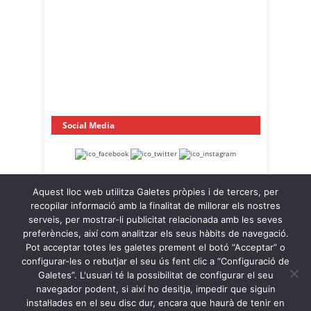
Social Media
Aquest lloc web utilitza Galetes pròpies i de tercers, per
recopilar informació amb la finalitat de millorar els nostres
serveis, per mostrar-li publicitat relacionada amb les seves
preferències, així com analitzar els seus hàbits de navegació.
Pot acceptar totes les galetes prement el botó “Acceptar” o
OnaCat.Ràdio -- Powered by OnaCat.Ràdio
configurar-les o rebutjar el seu ús fent clic a “Configuració de
Galetes”. L'usuari té la possibilitat de configurar el seu
Notícies
A la Carta
OnaCat.Ràdio Directe
navegador podent, si així ho desitja, impedir que siguin
Agenda
Contacte
Avís Legal
instal·lades en el seu disc dur, encara que haurà de tenir en
Política de Privacitat
Política de Galetes