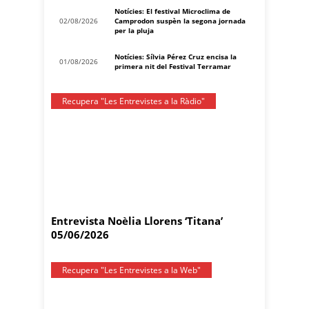
Notícies: El festival Microclima de
02/08/2026
Camprodon suspèn la segona jornada
per la pluja
Notícies: Sílvia Pérez Cruz encisa la
01/08/2026
primera nit del Festival Terramar
Recupera "Les Entrevistes a la Ràdio"
Entrevista Noèlia Llorens ‘Titana’
05/06/2026
Recupera "Les Entrevistes a la Web"