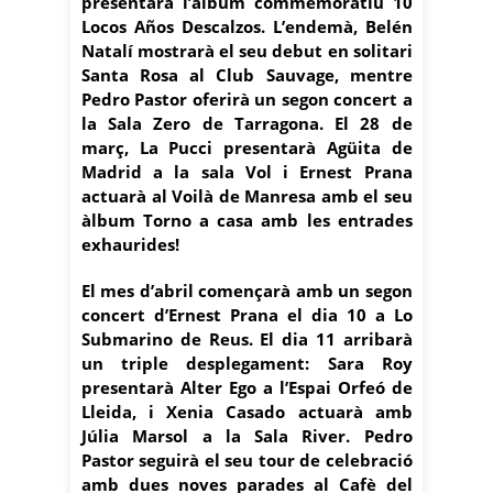
presentarà l’àlbum commemoratiu 10
Locos Años Descalzos. L’endemà, Belén
Natalí mostrarà el seu debut en solitari
Santa Rosa al Club Sauvage, mentre
Pedro Pastor oferirà un segon concert a
la Sala Zero de Tarragona. El 28 de
març, La Pucci presentarà Agüita de
Madrid a la sala Vol i Ernest Prana
actuarà al Voilà de Manresa amb el seu
àlbum Torno a casa amb les entrades
exhaurides!
El mes d’abril començarà amb un segon
concert d’Ernest Prana el dia 10 a Lo
Submarino de Reus. El dia 11 arribarà
un triple desplegament: Sara Roy
presentarà Alter Ego a l’Espai Orfeó de
Lleida, i Xenia Casado actuarà amb
Júlia Marsol a la Sala River. Pedro
Pastor seguirà el seu tour de celebració
amb dues noves parades al Cafè del