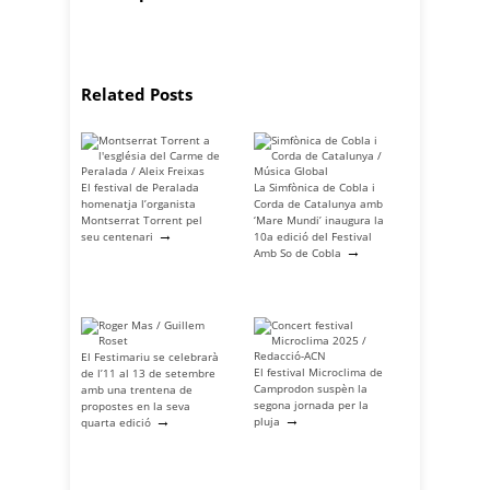
Related Posts
El festival de Peralada
La Simfònica de Cobla i
homenatja l’organista
Corda de Catalunya amb
Montserrat Torrent pel
‘Mare Mundi’ inaugura la
→
seu centenari
10a edició del Festival
→
Amb So de Cobla
El Festimariu se celebrarà
El festival Microclima de
de l’11 al 13 de setembre
Camprodon suspèn la
amb una trentena de
segona jornada per la
propostes en la seva
→
→
pluja
quarta edició