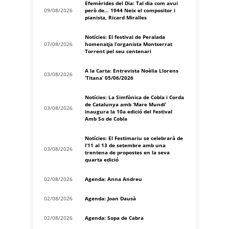
Efemèrides del Dia: Tal dia com avui
09/08/2026
però de… 1944 Neix el compositor i
pianista, Ricard Miralles
Notícies: El festival de Peralada
07/08/2026
homenatja l’organista Montserrat
Torrent pel seu centenari
A la Carta: Entrevista Noèlia Llorens
03/08/2026
‘Titana’ 05/06/2026
Notícies: La Simfònica de Cobla i Corda
de Catalunya amb ‘Mare Mundi’
03/08/2026
inaugura la 10a edició del Festival
Amb So de Cobla
Notícies: El Festimariu se celebrarà de
l’11 al 13 de setembre amb una
03/08/2026
trentena de propostes en la seva
quarta edició
02/08/2026
Agenda: Anna Andreu
02/08/2026
Agenda: Joan Dausà
02/08/2026
Agenda: Sopa de Cabra