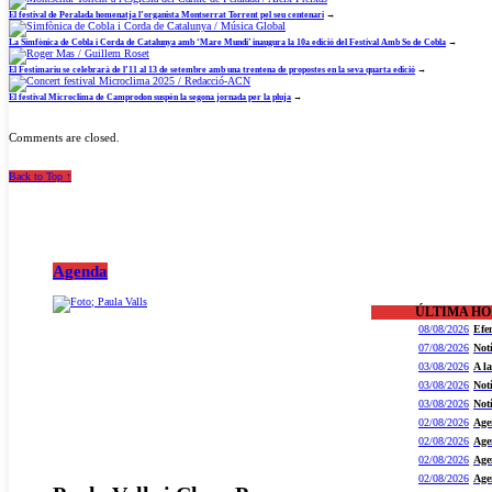
El festival de Peralada homenatja l’organista Montserrat Torrent pel seu centenari
→
La Simfònica de Cobla i Corda de Catalunya amb ‘Mare Mundi’ inaugura la 10a edició del Festival Amb So de Cobla
→
El Festimariu se celebrarà de l’11 al 13 de setembre amb una trentena de propostes en la seva quarta edició
→
El festival Microclima de Camprodon suspèn la segona jornada per la pluja
→
Comments are closed.
Back to Top ↑
Agenda
ÚLTIMA H
08/08/2026
Efe
07/08/2026
Not
03/08/2026
A l
03/08/2026
Not
03/08/2026
Not
02/08/2026
Age
02/08/2026
Age
02/08/2026
Age
02/08/2026
Age