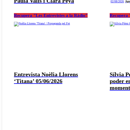
Paula Valls i Clara Peya
02/08/2026
Age
Recupera "Les Entrevistes a la Ràdio"
Recupera "
Entrevista Noèlia Llorens
Sílvia 
‘Titana’ 05/06/2026
poder e
moment 