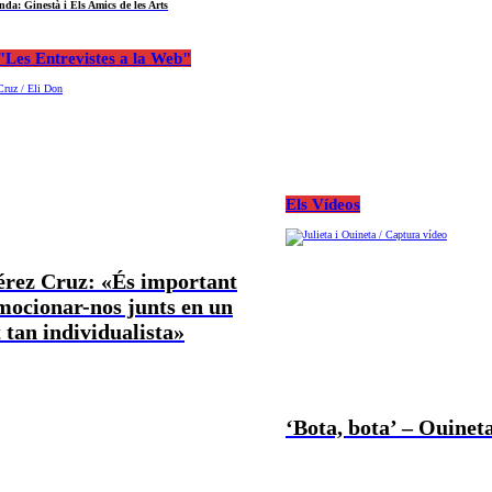
nda: Ginestà i Els Amics de les Arts
Les Entrevistes a la Web"
Els Vídeos
Pérez Cruz: «És important
mocionar-nos junts en un
tan individualista»
‘Bota, bota’ – Ouineta