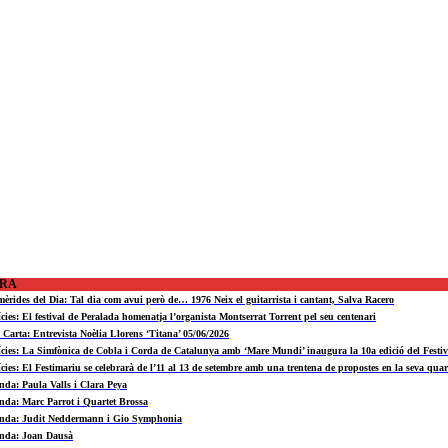
ORA
mèrides del Dia: Tal dia com avui però de… 1976 Neix el guitarrista i cantant, Salva Racero
ícies: El festival de Peralada homenatja l’organista Montserrat Torrent pel seu centenari
a Carta: Entrevista Noèlia Llorens ‘Titana’ 05/06/2026
ícies: La Simfònica de Cobla i Corda de Catalunya amb ‘Mare Mundi’ inaugura la 10a edició del Fest
ícies: El Festimariu se celebrarà de l’11 al 13 de setembre amb una trentena de propostes en la seva quar
nda: Paula Valls i Clara Peya
nda: Marc Parrot i Quartet Brossa
nda: Judit Neddermann i Gio Symphonia
nda: Joan Dausà