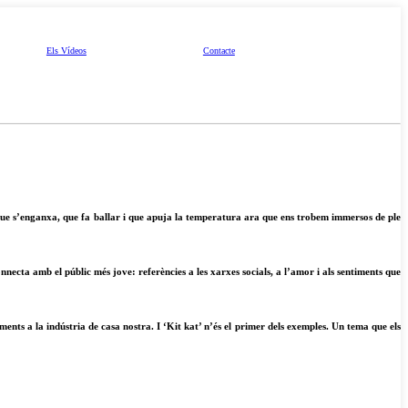
Els Vídeos
Contacte
que s’enganxa, que fa ballar i que apuja la temperatura ara que ens trobem immersos de ple
necta amb el públic més jove: referències a les xarxes socials, a l’amor i als sentiments que
ts a la indústria de casa nostra. I ‘Kit kat’ n’és el primer dels exemples. Un tema que els