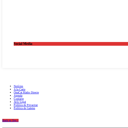
Social Media
OnaCat.Ràdio -- Powered by OnaCat.Ràdio
Notícies
A la Carta
OnaCat.Ràdio Directe
Agenda
Contacte
Avís Legal
Política de Privacitat
Política de Galetes
Back to Top ↑