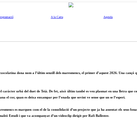
rogramació
A la Carta
Agenda
 xocolatina dona nom a l’últim senzill dels maresmencs, el primer d’aquest 2026. Una cançó 
l caràcter urbà del duet de Teià. De fet, això últim també es veu plasmat en una lletra que con
ana el cor, quan es deixa enxampar per l’onada que sovint ve sense que un se l’esperi.
mencs es marquen com el de la consolidació d’un projecte que ja ha assentat els seus fonamen
aleó Estudi i que va acompanyat d’un videoclip dirigit per Rafi Ballester.