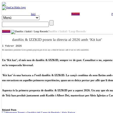
Inici
Notícies
P
Dani6ix i Izzkid / Luup Records
Notícies
dani6ix & IZZKID posen la directa al 2026 amb ‘Kit kat’
1 febrer 2026
Els maresmencs presenten la seva primera proposta per al nou any a ritme de batxata i amb el seu toc urbà característic.
Un ‘Kit kat’, el més nou de dani6ix & IZZKID, sempre ve de gust. Casualitat o no, aquesta
en la temporada hivernal.
‘Kit kat’ és una batxata a l’estil dani6ix & IZZKID. La cançó combina els sons llatins amb e
ens envaeixen en aquelles primeres experiències, quan un es deixa portar per allò que li dem
Aquesta és la primera proposta de dani6ix & IZZKID per a aquest 2026. Un any que els mares
de Teià han produït juntament amb Kashlo i Albert Dei, masteritzat per Aleix Iglesias a Cam
Related Posts