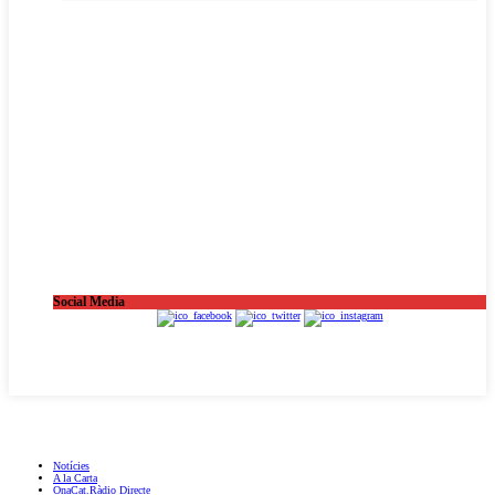
Social Media
OnaCat.Ràdio -- Powered by OnaCat.Ràdio
Notícies
A la Carta
OnaCat.Ràdio Directe