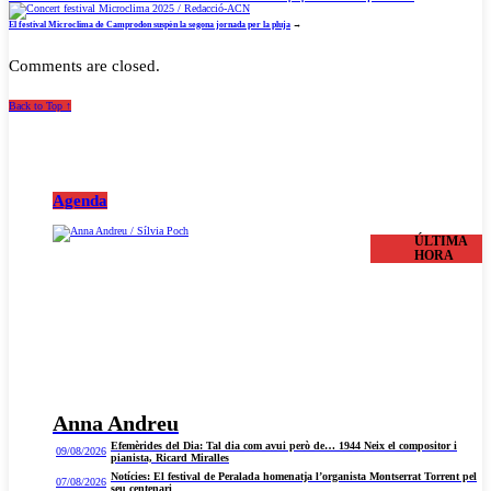
El festival Microclima de Camprodon suspèn la segona jornada per la pluja
→
Comments are closed.
Back to Top ↑
Agenda
ÚLTIMA
HORA
Anna Andreu
Efemèrides del Dia: Tal dia com avui però de… 1944 Neix el compositor i
09/08/2026
pianista, Ricard Miralles
Notícies: El festival de Peralada homenatja l’organista Montserrat Torrent pel
07/08/2026
seu centenari