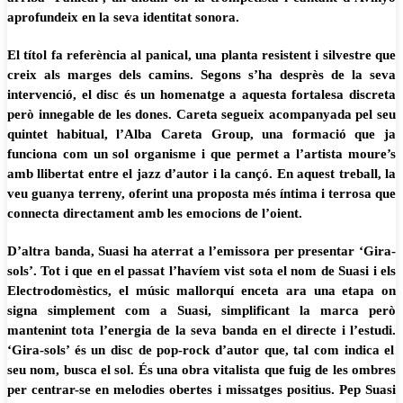
aprofundeix en la seva identitat sonora.
El títol fa referència al panical, una planta resistent i silvestre que
creix als marges dels camins. Segons s’ha desprès de la seva
intervenció, el disc és un homenatge a aquesta fortalesa discreta
però innegable de les dones.
Careta segueix acompanyada pel seu
quintet habitual, l’Alba Careta Group, una formació que ja
funciona com un sol organisme i que permet a l’artista moure’s
amb llibertat entre el jazz d’autor i la cançó.
En aquest treball, la
veu guanya terreny, oferint una proposta més íntima i terrosa que
connecta directament amb les emocions de l’oient.
D’altra banda, Suasi ha aterrat a l’emissora per presentar ‘Gira-
sols’. Tot i que en el passat l’havíem vist sota el nom de Suasi i els
Electrodomèstics, el músic mallorquí enceta ara una etapa on
signa simplement com a Suasi, simplificant la marca però
mantenint tota l’energia de la seva banda en el directe i l’estudi.
‘Gira-sols’ és un disc de pop-rock d’autor que, tal com indica el
seu nom, busca el sol. És una obra vitalista que fuig de les ombres
per centrar-se en melodies obertes i missatges positius.
Pep Suasi