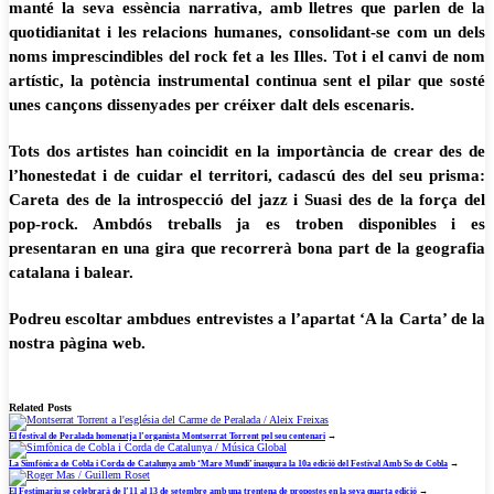
manté la seva essència narrativa, amb lletres que parlen de la
quotidianitat i les relacions humanes, consolidant-se com un dels
noms imprescindibles del rock fet a les Illes.
Tot i el canvi de nom
artístic, la potència instrumental continua sent el pilar que sosté
unes cançons dissenyades per créixer dalt dels escenaris.
Tots dos artistes han coincidit en la importància de crear des de
l’honestedat i de cuidar el territori, cadascú des del seu prisma:
Careta des de la introspecció del jazz i Suasi des de la força del
pop-rock. Ambdós treballs ja es troben disponibles i es
presentaran en una gira que recorrerà bona part de la geografia
catalana i balear.
Podreu escoltar ambdues entrevistes a l’apartat ‘A la Carta’ de la
nostra pàgina web.
Related Posts
El festival de Peralada homenatja l’organista Montserrat Torrent pel seu centenari
→
La Simfònica de Cobla i Corda de Catalunya amb ‘Mare Mundi’ inaugura la 10a edició del Festival Amb So de Cobla
→
El Festimariu se celebrarà de l’11 al 13 de setembre amb una trentena de propostes en la seva quarta edició
→