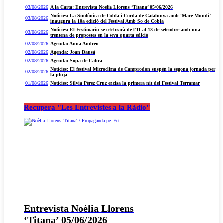
03/08/2026
A la Carta: Entrevista Noèlia Llorens ‘Titana’ 05/06/2026
Notícies: La Simfònica de Cobla i Corda de Catalunya amb ‘Mare Mundi’
03/08/2026
inaugura la 10a edició del Festival Amb So de Cobla
Notícies: El Festimariu se celebrarà de l’11 al 13 de setembre amb una
03/08/2026
trentena de propostes en la seva quarta edició
02/08/2026
Agenda: Anna Andreu
02/08/2026
Agenda: Joan Dausà
02/08/2026
Agenda: Sopa de Cabra
Notícies: El festival Microclima de Camprodon suspèn la segona jornada per
02/08/2026
la pluja
01/08/2026
Notícies: Sílvia Pérez Cruz encisa la primera nit del Festival Terramar
Recupera "Les Entrevistes a la Ràdio"
Entrevista Noèlia Llorens
‘Titana’ 05/06/2026