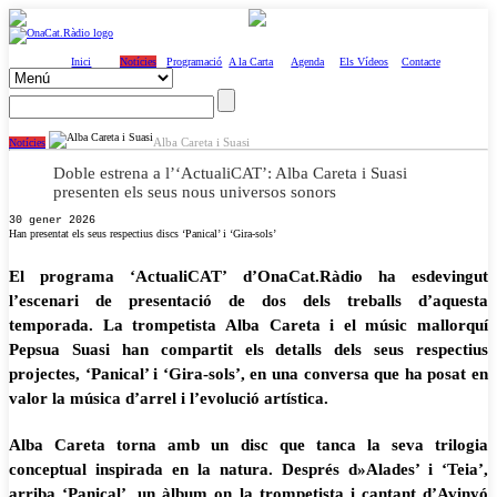
Inici
Notícies
Programació
A la Carta
Agenda
Els Vídeos
Contacte
Alba Careta i Suasi
Notícies
Doble estrena a l’‘ActualiCAT’: Alba Careta i Suasi
presenten els seus nous universos sonors
30 gener 2026
Han presentat els seus respectius discs ‘Panical’ i ‘Gira-sols’
El programa ‘ActualiCAT’ d’OnaCat.Ràdio ha esdevingut
l’escenari de presentació de dos dels treballs d’aquesta
temporada. La trompetista Alba Careta i el músic mallorquí
Pepsua Suasi han compartit els detalls dels seus respectius
projectes, ‘Panical’ i ‘Gira-sols’, en una conversa que ha posat en
valor la música d’arrel i l’evolució artística.
Alba Careta torna amb un disc que tanca la seva trilogia
conceptual inspirada en la natura. Després d»Alades’ i ‘Teia’,
arriba ‘Panical’, un àlbum on la trompetista i cantant d’Avinyó