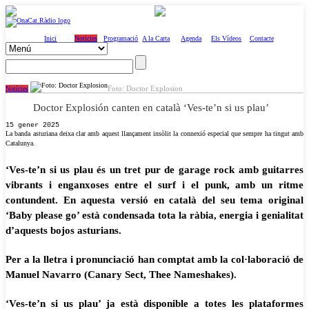
Inici
Notícies
Programació
A la Carta
Agenda
Els Vídeos
Contacte
Foto: Doctor Explosion
Notícies
Doctor Explosión canten en català ‘Ves-te’n si us plau’
15 gener 2025
La banda asturiana deixa clar amb aquest llançament insòlit la connexió especial que sempre ha tingut amb
Catalunya.
‘Ves-te’n si us plau és un tret pur de garage rock amb guitarres
vibrants i enganxoses entre el surf i el punk, amb un ritme
contundent. En aquesta versió en català del seu tema original
‘Baby please go’ està condensada tota la ràbia, energia i genialitat
d’aquests bojos asturians.
Per a la lletra i pronunciació han comptat amb la col·laboració de
Manuel Navarro (Canary Sect, Thee Nameshakes).
‘Ves-te’n si us plau’ ja està disponible a totes les plataformes