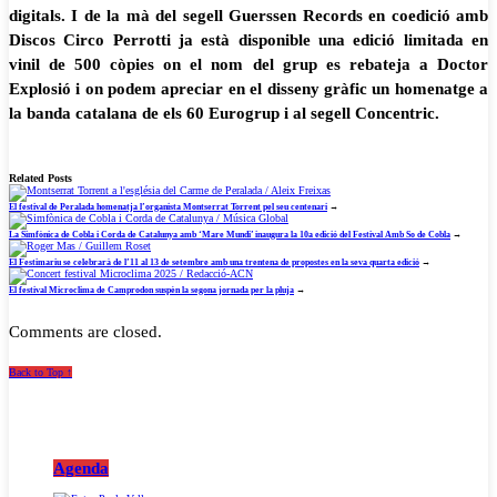
digitals. I de la mà del segell Guerssen Records en coedició amb
Discos Circo Perrotti ja està disponible una edició limitada en
vinil de 500 còpies on el nom del grup es rebateja a Doctor
Explosió i on podem apreciar en el disseny gràfic un homenatge a
la banda catalana de els 60 Eurogrup i al segell Concentric.
Related Posts
El festival de Peralada homenatja l’organista Montserrat Torrent pel seu centenari
→
La Simfònica de Cobla i Corda de Catalunya amb ‘Mare Mundi’ inaugura la 10a edició del Festival Amb So de Cobla
→
El Festimariu se celebrarà de l’11 al 13 de setembre amb una trentena de propostes en la seva quarta edició
→
El festival Microclima de Camprodon suspèn la segona jornada per la pluja
→
Comments are closed.
Back to Top ↑
Agenda