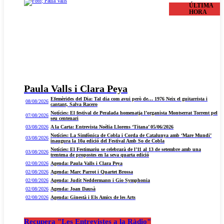
ÚLTIMA
HORA
Paula Valls i Clara Peya
Efemèrides del Dia: Tal dia com avui però de… 1976 Neix el guitarrista i
08/08/2026
cantant, Salva Racero
Notícies: El festival de Peralada homenatja l’organista Montserrat Torrent pel
07/08/2026
seu centenari
03/08/2026
A la Carta: Entrevista Noèlia Llorens ‘Titana’ 05/06/2026
Notícies: La Simfònica de Cobla i Corda de Catalunya amb ‘Mare Mundi’
03/08/2026
inaugura la 10a edició del Festival Amb So de Cobla
Notícies: El Festimariu se celebrarà de l’11 al 13 de setembre amb una
03/08/2026
trentena de propostes en la seva quarta edició
02/08/2026
Agenda: Paula Valls i Clara Peya
02/08/2026
Agenda: Marc Parrot i Quartet Brossa
02/08/2026
Agenda: Judit Neddermann i Gio Symphonia
02/08/2026
Agenda: Joan Dausà
02/08/2026
Agenda: Ginestà i Els Amics de les Arts
Recupera "Les Entrevistes a la Ràdio"